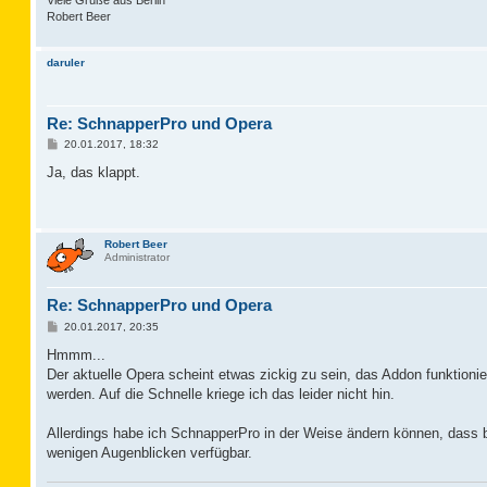
Robert Beer
daruler
Re: SchnapperPro und Opera
B
20.01.2017, 18:32
e
i
Ja, das klappt.
t
r
a
g
Robert Beer
Administrator
Re: SchnapperPro und Opera
B
20.01.2017, 20:35
e
i
Hmmm...
t
Der aktuelle Opera scheint etwas zickig zu sein, das Addon funktioni
r
a
werden. Auf die Schnelle kriege ich das leider nicht hin.
g
Allerdings habe ich SchnapperPro in der Weise ändern können, dass b
wenigen Augenblicken verfügbar.