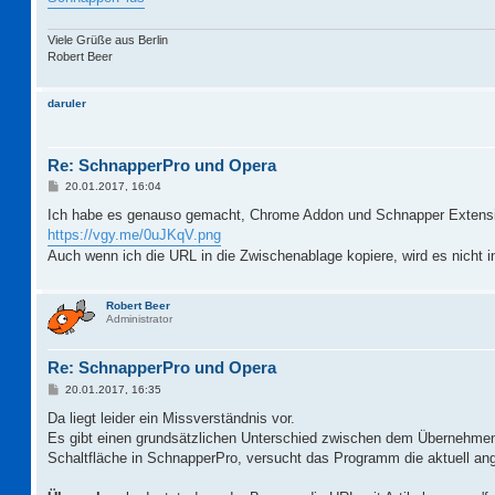
Viele Grüße aus Berlin
Robert Beer
daruler
Re: SchnapperPro und Opera
B
20.01.2017, 16:04
e
i
Ich habe es genauso gemacht, Chrome Addon und Schnapper Extension
t
https://vgy.me/0uJKqV.png
r
a
Auch wenn ich die URL in die Zwischenablage kopiere, wird es nicht
g
Robert Beer
Administrator
Re: SchnapperPro und Opera
B
20.01.2017, 16:35
e
i
Da liegt leider ein Missverständnis vor.
t
Es gibt einen grundsätzlichen Unterschied zwischen dem Übernehm
r
a
Schaltfläche in SchnapperPro, versucht das Programm die aktuell ang
g