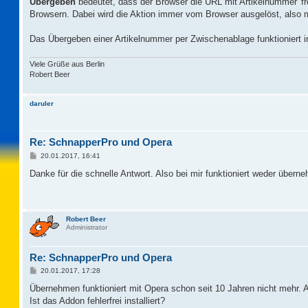
Übergeben
bedeutet, dass der Browser die URL mit Artikelnummer 'fr
Browsern. Dabei wird die Aktion immer vom Browser ausgelöst, also
Das Übergeben einer Artikelnummer per Zwischenablage funktioniert 
Viele Grüße aus Berlin
Robert Beer
daruler
Re: SchnapperPro und Opera
B
20.01.2017, 16:41
e
i
Danke für die schnelle Antwort. Also bei mir funktioniert weder über
t
r
a
g
Robert Beer
Administrator
Re: SchnapperPro und Opera
B
20.01.2017, 17:28
e
i
Übernehmen funktioniert mit Opera schon seit 10 Jahren nicht mehr. A
t
Ist das Addon fehlerfrei installiert?
r