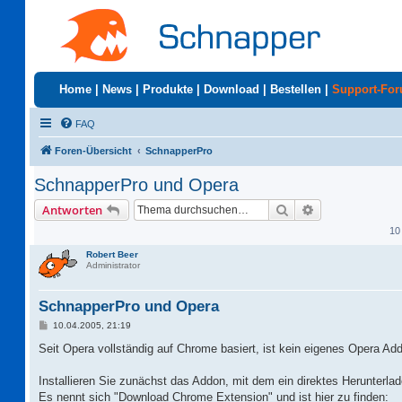
Home
|
News
|
Produkte
|
Download
|
Bestellen
|
Support-Fo
FAQ
Foren-Übersicht
SchnapperPro
SchnapperPro und Opera
Suche
Erweiterte Suc
Antworten
10
Robert Beer
Administrator
SchnapperPro und Opera
B
10.04.2005, 21:19
e
i
Seit Opera vollständig auf Chrome basiert, ist kein eigenes Opera 
t
r
a
Installieren Sie zunächst das Addon, mit dem ein direktes Herunterl
g
Es nennt sich "Download Chrome Extension" und ist hier zu finden: