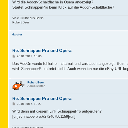
a
Wird die Addon-Schaltfläche in Opera angezeigt?
g
Startet SchnapperPro beim Klick auf die Addon-Schaltfläche?
Viele Grüße aus Berlin
Robert Beer
daruler
Re: SchnapperPro und Opera
B
20.01.2017, 18:05
e
i
Das AddOn wurde fehlerfrei installiert und wird auch angezeigt. Beim
t
wird. SchnapperPro startet nicht. Auch wenn ich nur die eBay URL kop
r
a
g
Robert Beer
Administrator
Re: SchnapperPro und Opera
B
20.01.2017, 18:27
e
i
Wird denn mit diesem Link SchnapperPro aufgerufen?
t
[url]schnapperpro://272467801159[/url]
r
a
g
Viele Grüße aus Berlin