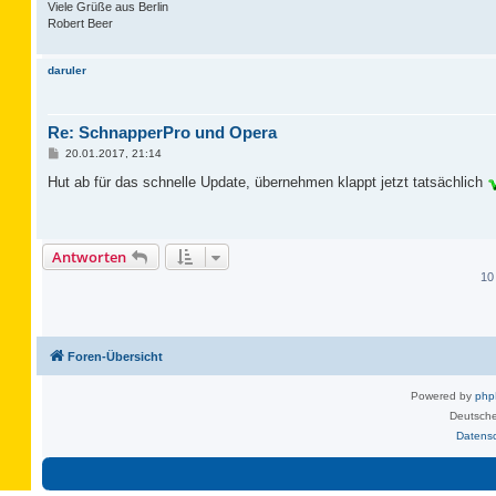
Viele Grüße aus Berlin
Robert Beer
daruler
Re: SchnapperPro und Opera
B
20.01.2017, 21:14
e
i
Hut ab für das schnelle Update, übernehmen klappt jetzt tatsächlich
t
r
a
g
Antworten
10
Foren-Übersicht
Powered by
ph
Deutsche
Datens