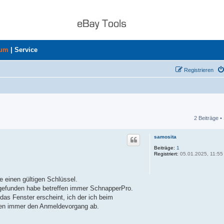
rum
|
Service
Registrieren
2 Beiträge •
he
samosita
Beiträge:
1
Registriert:
05.01.2025, 11:55
 einen gültigen Schlüssel.
gefunden habe betreffen immer SchnapperPro.
as Fenster erscheint, ich der ich beim
gen immer den Anmeldevorgang ab.