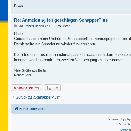
Klaus
Re: Anmeldung fehlgeschlagen SchapperPlus
B
von
Robert Beer
»
05.01.2025, 16:55
e
i
Hallo!
t
Gerade habe ich ein Update für SchnapperPlus herausgegeben, bei d
r
a
Damit sollte die Anmeldung wieder funktionieren.
g
Beim testen ist es mir manchmal passiert, dass nach dem Lösen 
beendet werden konnte. Im zweiten Versuch ging es aber immer.
Viele Grüße aus Berlin
Robert Beer
Antworten
Zurück zu „SchnapperPlus“
Foren-Übersicht
Powered by
ph
Deutsche
Datens