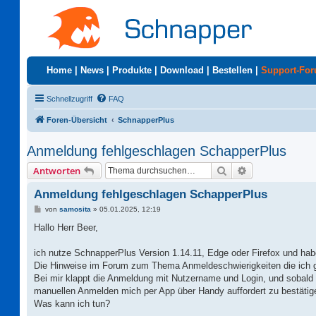
Home
|
News
|
Produkte
|
Download
|
Bestellen
|
Support-Fo
Schnellzugriff
FAQ
Foren-Übersicht
SchnapperPlus
Anmeldung fehlgeschlagen SchapperPlus
Suche
Erweiterte Suc
Antworten
Anmeldung fehlgeschlagen SchapperPlus
B
von
samosita
»
05.01.2025, 12:19
e
i
Hallo Herr Beer,
t
r
a
ich nutze SchnapperPlus Version 1.14.11, Edge oder Firefox und habe
g
Die Hinweise im Forum zum Thema Anmeldeschwierigkeiten die ich 
Bei mir klappt die Anmeldung mit Nutzername und Login, und sobald d
manuellen Anmelden mich per App über Handy auffordert zu bestäti
Was kann ich tun?