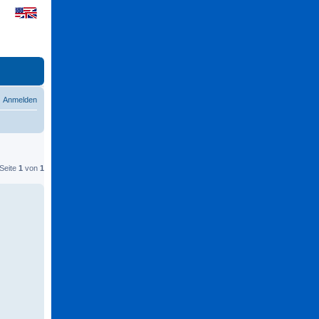
Anmelden
 Seite
1
von
1