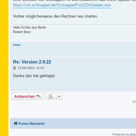
g
https://ssl.schnapper.de/SchnapperPro/2/DoUpdate.exe
Vorher möglicherweise den Rechner neu starten.
Viele Grüße aus Berlin
Robert Beer
sissi
Re: Version 2.9.22
B
13.09.2024, 11:47
e
i
Danke das hat geklappt
t
r
a
g
Antworten
3 
Foren-Übersicht
Powered by
ph