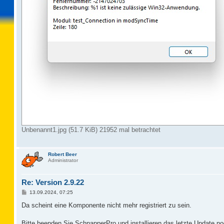
Unbenannt1.jpg (51.7 KiB) 21952 mal betrachtet
Robert Beer
Administrator
Re: Version 2.9.22
B
13.09.2024, 07:25
e
i
Da scheint eine Komponente nicht mehr registriert zu sein.
t
r
a
Bitte beenden Sie SchnapperPro und installieren das letzte Update n