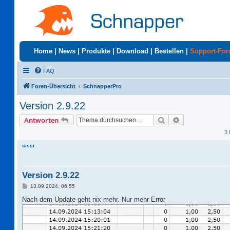
Home
|
News
|
Produkte
|
Download
|
Bestellen
|
Support-Fo
FAQ
Foren-Übersicht
SchnapperPro
Version 2.9.22
Suche
Erweiterte Suc
Antworten
3 
sissi
Version 2.9.22
B
13.09.2024, 06:55
e
i
Nach dem Update geht nix mehr. Nur mehr Error
t
r
a
g