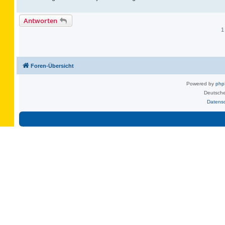
Antworten
1
Foren-Übersicht
Powered by
ph
Deutsche
Datens