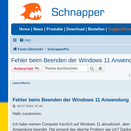
Home
|
News
|
Produkte
|
Download
|
Bestellen
|
Support-Fo
FAQ
Foren-Übersicht
SchnapperPro
Fehler beim Beenden der Windows 11 Anwen
Suche
Erweiterte Suc
Antworten
1
ramiroflores
Fehler beim Beenden der Windows 11 Anwendung
B
04.07.2024, 07:42
e
i
Hallo zusammen,
t
r
a
Ich habe meinen Computer kürzlich auf Windows 11 aktualisiert, abe
g
Anwendung beendet. Hat jemand das gleiche Problem wie ich? Danke