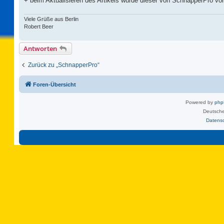
+ beim Aktualisieren des Artikels wurde dieser von SchnapperPro vor
Viele Grüße aus Berlin
Robert Beer
Antworten
Zurück zu „SchnapperPro“
Foren-Übersicht
Powered by
ph
Deutsche
Datens