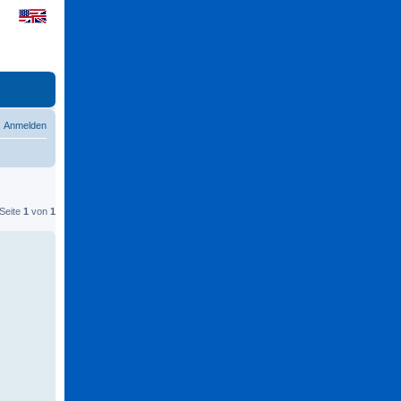
Anmelden
 Seite
1
von
1