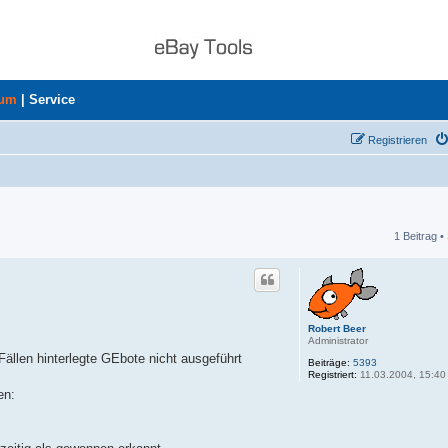
rum
|
Service
Registrieren
1 Beitrag •
he
Robert Beer
Administrator
Fällen hinterlegte GEbote nicht ausgeführt
Beiträge:
5393
Registriert:
11.03.2004, 15:40
en: