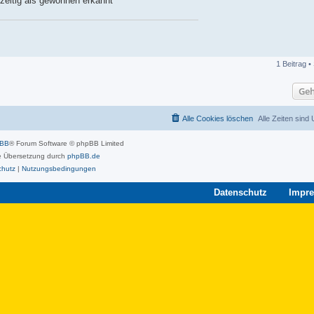
zeitig als gewonnen erkannt
1 Beitrag •
Geh
Alle Cookies löschen
Alle Zeiten sind
pBB
® Forum Software © phpBB Limited
 Übersetzung durch
phpBB.de
chutz
|
Nutzungsbedingungen
Datenschutz
Impr