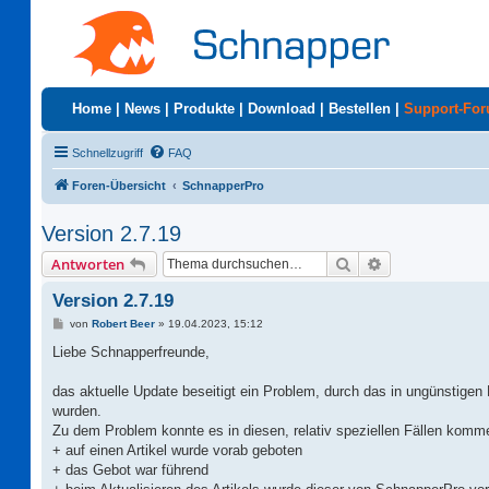
Home
|
News
|
Produkte
|
Download
|
Bestellen
|
Support-Fo
Schnellzugriff
FAQ
Foren-Übersicht
SchnapperPro
Version 2.7.19
Suche
Erweiterte Suc
Antworten
Version 2.7.19
B
von
Robert Beer
»
19.04.2023, 15:12
e
i
Liebe Schnapperfreunde,
t
r
a
das aktuelle Update beseitigt ein Problem, durch das in ungünstigen 
g
wurden.
Zu dem Problem konnte es in diesen, relativ speziellen Fällen komm
+ auf einen Artikel wurde vorab geboten
+ das Gebot war führend