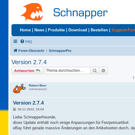
Home
|
News
|
Produkte
|
Download
|
Bestellen
|
Support-Fo
FAQ
Foren-Übersicht
SchnapperPro
Version 2.7.4
Suche
Erweiterte Suc
Antworten
1
Robert Beer
Administrator
Version 2.7.4
B
09.11.2022, 16:04
e
i
Liebe Schnapperfreunde,
t
dises Update enthält noch einige Anpassungen für Festpreisartikel.
r
a
eBay führt gerade massive Änderungen an den Artikelseiten durch, d
g