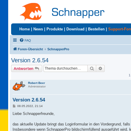
Home
|
News
|
Produkte
|
Download
|
Bestellen
|
Support-Fo
FAQ
Foren-Übersicht
SchnapperPro
Version 2.6.54
Suche
Erweiterte Suc
Antworten
1
Robert Beer
Administrator
Version 2.6.54
B
08.05.2022, 21:14
e
i
Liebe Schnapperfreunde,
t
r
a
das aktuelle Update bringt das Loginformular in den Vordergrund, fa
g
Insbesondere wenn SchnapperPro bildschirmfüllend ausgeführt wird, 