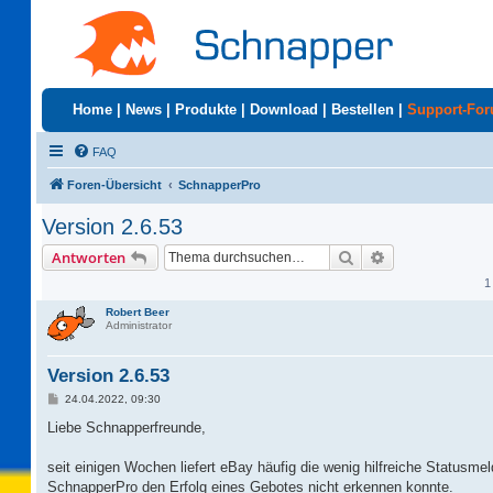
Home
|
News
|
Produkte
|
Download
|
Bestellen
|
Support-Fo
FAQ
Foren-Übersicht
SchnapperPro
Version 2.6.53
Suche
Erweiterte Suc
Antworten
1
Robert Beer
Administrator
Version 2.6.53
B
24.04.2022, 09:30
e
i
Liebe Schnapperfreunde,
t
r
a
seit einigen Wochen liefert eBay häufig die wenig hilfreiche Statusme
g
SchnapperPro den Erfolg eines Gebotes nicht erkennen konnte.