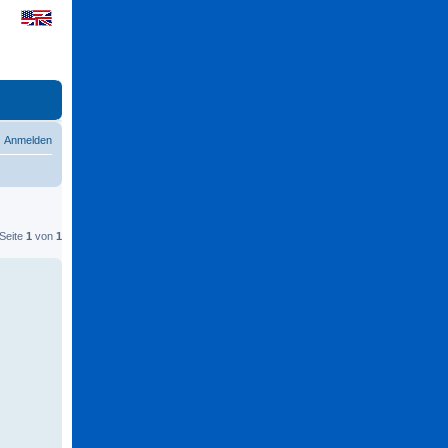
Anmelden
 Seite
1
von
1