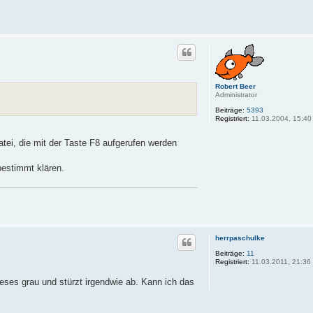
Robert Beer
Administrator
Beiträge:
5393
Registriert:
11.03.2004, 15:40
atei, die mit der Taste F8 aufgerufen werden
bestimmt klären.
herrpaschulke
Beiträge:
11
Registriert:
11.03.2011, 21:36
eses grau und stürzt irgendwie ab. Kann ich das