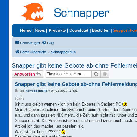
Home
|
News
|
Produkte
|
Download
|
Bestellen
|
Support-Fo
Schnellzugriff
FAQ
Foren-Übersicht
SchnapperPlus
Snapper gibt keine Gebote ab-ohne Fehlerme
Suche
Erweiterte Suc
Antworten
Snapper gibt keine Gebote ab-ohne Fehlermeldun
B
von
herrpaschulke
»
04.01.2017, 17:31
e
i
Hallo!
t
Ich muss gleich warnen - ich bin kein Experte in Sachen PC
r
a
Mein Snapper aktualisiert die Systemuhr beim Starten, dann überne
g
ein...und dann passiert NIX mehr...die Zeit läuft nicht mit runter un
Snapper nicht. Die Version ist aktuell und meine Lizens auch noch. 
Artikel ich das mache...es passiert nix.
Was ist faul bei mir?????