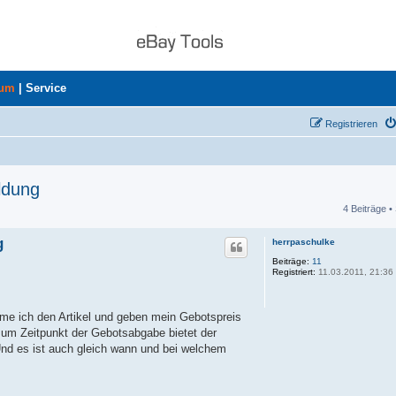
rum
|
Service
Registrieren
ldung
4 Beiträge •
he
g
herrpaschulke
Beiträge:
11
Registriert:
11.03.2011, 21:36
hme ich den Artikel und geben mein Gebotspreis
d zum Zeitpunkt der Gebotsabgabe bietet der
Und es ist auch gleich wann und bei welchem