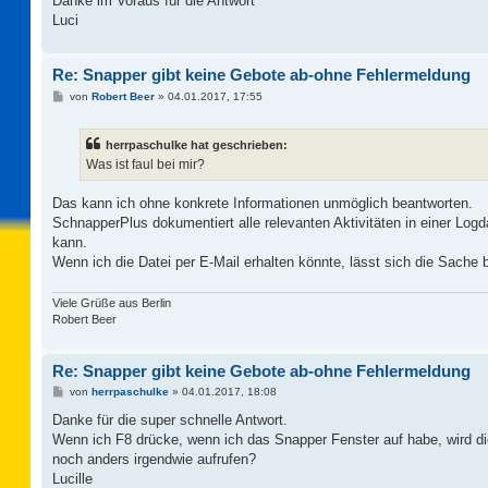
Danke im Voraus für die Antwort
Luci
Re: Snapper gibt keine Gebote ab-ohne Fehlermeldung
B
von
Robert Beer
»
04.01.2017, 17:55
e
i
t
herrpaschulke hat geschrieben:
r
a
Was ist faul bei mir?
g
Das kann ich ohne konkrete Informationen unmöglich beantworten.
SchnapperPlus dokumentiert alle relevanten Aktivitäten in einer Logd
kann.
Wenn ich die Datei per E-Mail erhalten könnte, lässt sich die Sache 
Viele Grüße aus Berlin
Robert Beer
Re: Snapper gibt keine Gebote ab-ohne Fehlermeldung
B
von
herrpaschulke
»
04.01.2017, 18:08
e
i
Danke für die super schnelle Antwort.
t
Wenn ich F8 drücke, wenn ich das Snapper Fenster auf habe, wird di
r
a
noch anders irgendwie aufrufen?
g
Lucille