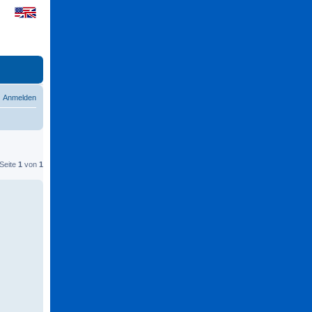
Anmelden
 Seite
1
von
1