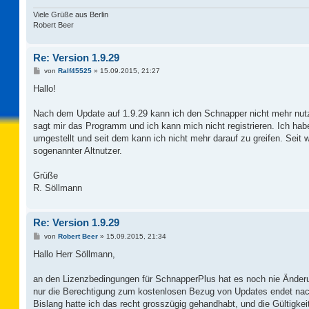
Viele Grüße aus Berlin
Robert Beer
Re: Version 1.9.29
B
von
Ralf45525
»
15.09.2015, 21:27
e
i
Hallo!
t
r
a
Nach dem Update auf 1.9.29 kann ich den Schnapper nicht mehr nut
g
sagt mir das Programm und ich kann mich nicht registrieren. Ich h
umgestellt und seit dem kann ich nicht mehr darauf zu greifen. Seit w
sogenannter Altnutzer.
Grüße
R. Söllmann
Re: Version 1.9.29
B
von
Robert Beer
»
15.09.2015, 21:34
e
i
Hallo Herr Söllmann,
t
r
a
an den Lizenzbedingungen für SchnapperPlus hat es noch nie Änderun
g
nur die Berechtigung zum kostenlosen Bezug von Updates endet nac
Bislang hatte ich das recht grosszügig gehandhabt, und die Gültigkei