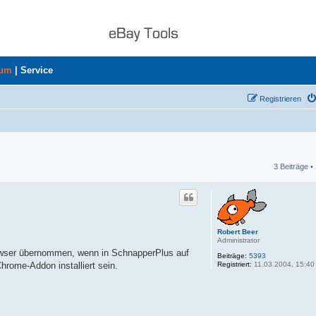
rum
|
Service
Registrieren
3 Beiträge •
he
Robert Beer
Administrator
rowser übernommen, wenn in SchnapperPlus auf
Beiträge:
5393
Registriert:
11.03.2004, 15:40
rome-Addon installiert sein.