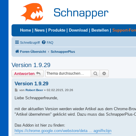
Home
|
News
|
Produkte
|
Download
|
Bestellen
|
Support-Fo
Schnellzugriff
FAQ
Foren-Übersicht
SchnapperPlus
Version 1.9.29
Suche
Erweiterte Suc
Antworten
Version 1.9.29
B
von
Robert Beer
»
02.02.2015, 20:26
e
i
Liebe Schnapperfreunde,
t
r
a
mit der aktuellen Version werden wieder Artikel aus dem Chrome-B
g
"Artikel übernehmen" geklickt wird. Dazu muss das SchnapperPlus-Ch
Das Addon ist hier zu finden:
https://chrome.google.com/webstore/deta ... agnifhcbjn