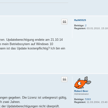
Ralf45525
Beiträge:
2
Registriert:
03.01.2010, 15:18
zen. Updateberechtigung endete am 21.10.14
abe mein Betriebssytem auf Windows 10
ann ist das Update kostenpflichtig? Ich bin ein
Robert Beer
Administrator
gen gegeben. Die Lizenz ist unbegrenzt gültig,
Beiträge:
5393
h zwei Jahren.
Registriert:
11.03.2004, 15:40
t der Updateberechtigungen nicht überprüft.