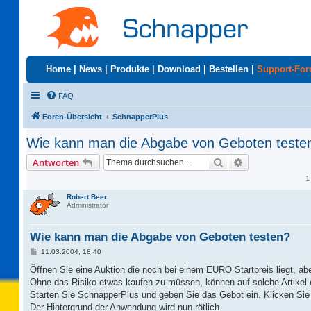
Home
|
News
|
Produkte
|
Download
|
Bestellen
|
Support-Fo
FAQ
Foren-Übersicht
SchnapperPlus
Wie kann man die Abgabe von Geboten teste
Suche
Erweiterte Suc
Antworten
1
Robert Beer
Administrator
Wie kann man die Abgabe von Geboten testen?
B
11.03.2004, 18:40
e
i
Öffnen Sie eine Auktion die noch bei einem EURO Startpreis liegt, aber
t
Ohne das Risiko etwas kaufen zu müssen, können auf solche Artikel
r
a
Starten Sie SchnapperPlus und geben Sie das Gebot ein. Klicken Sie 
g
Der Hintergrund der Anwendung wird nun rötlich.