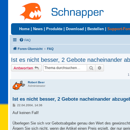
Home
|
News
|
Produkte
|
Download
|
Bestellen
|
Support-Fo
FAQ
Foren-Übersicht
FAQ
Ist es nicht besser, 2 Gebote nacheinander 
Suche
Erweiterte Suc
Antworten
1
Robert Beer
Administrator
Ist es nicht besser, 2 Gebote nacheinander abzug
B
22.04.2004, 14:36
e
i
Auf keinen Fall!
t
r
a
Überlegen Sie sich vor Gebotsabgabe genau den Wert des gewünschte
g
Ärgern Sie sich nicht, wenn der Artikel einen Preis erzielt, der nur ge