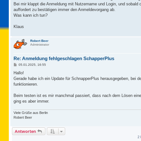
Bei mir klappt die Anmeldung mit Nutzername und Login, und sobald 
auffordert zu bestätigen immer den Anmeldevorgang ab.
Was kann ich tun?
Klaus
Robert Beer
Administrator
Re: Anmeldung fehlgeschlagen SchapperPlus
B
05.01.2025, 16:55
e
i
Hallo!
t
Gerade habe ich ein Update für SchnapperPlus herausgegeben, bei dem
r
a
funktionieren.
g
Beim testen ist es mir manchmal passiert, dass nach dem Lösen ei
ging es aber immer.
Viele Grüße aus Berlin
Robert Beer
Antworten
2 