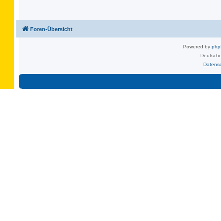
Foren-Übersicht
Powered by
ph
Deutsche
Datens