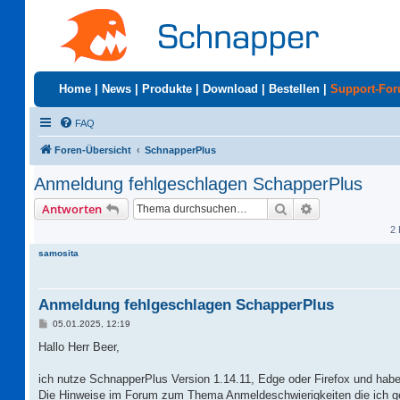
Home
|
News
|
Produkte
|
Download
|
Bestellen
|
Support-Fo
FAQ
Foren-Übersicht
SchnapperPlus
Anmeldung fehlgeschlagen SchapperPlus
Suche
Erweiterte Suc
Antworten
2 
samosita
Anmeldung fehlgeschlagen SchapperPlus
B
05.01.2025, 12:19
e
i
Hallo Herr Beer,
t
r
a
ich nutze SchnapperPlus Version 1.14.11, Edge oder Firefox und habe
g
Die Hinweise im Forum zum Thema Anmeldeschwierigkeiten die ich g