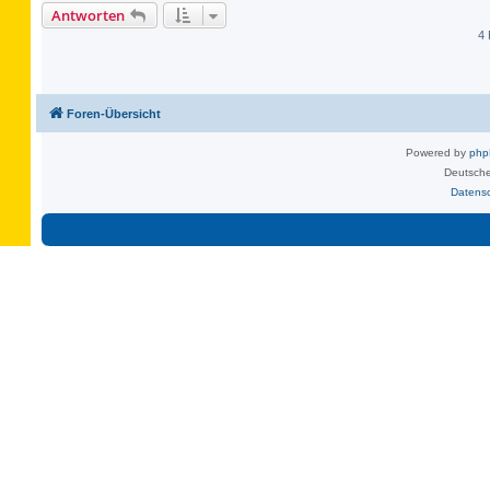
Antworten
4 
Foren-Übersicht
Powered by
ph
Deutsche
Datens