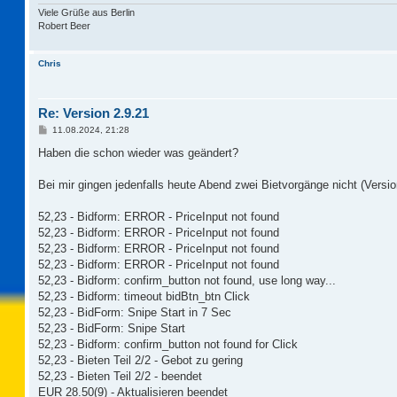
Viele Grüße aus Berlin
Robert Beer
Chris
Re: Version 2.9.21
B
11.08.2024, 21:28
e
i
Haben die schon wieder was geändert?
t
r
a
Bei mir gingen jedenfalls heute Abend zwei Bietvorgänge nicht (Version 
g
52,23 - Bidform: ERROR - PriceInput not found
52,23 - Bidform: ERROR - PriceInput not found
52,23 - Bidform: ERROR - PriceInput not found
52,23 - Bidform: ERROR - PriceInput not found
52,23 - Bidform: confirm_button not found, use long way...
52,23 - Bidform: timeout bidBtn_btn Click
52,23 - BidForm: Snipe Start in 7 Sec
52,23 - BidForm: Snipe Start
52,23 - Bidform: confirm_button not found for Click
52,23 - Bieten Teil 2/2 - Gebot zu gering
52,23 - Bieten Teil 2/2 - beendet
EUR 28.50(9) - Aktualisieren beendet