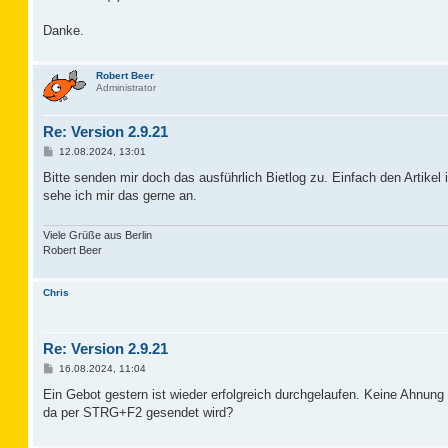
Danke.
Robert Beer
Administrator
Re: Version 2.9.21
B
12.08.2024, 13:01
e
i
Bitte senden mir doch das ausführlich Bietlog zu. Einfach den Artik
t
sehe ich mir das gerne an.
r
a
g
Viele Grüße aus Berlin
Robert Beer
Chris
Re: Version 2.9.21
B
16.08.2024, 11:04
e
i
Ein Gebot gestern ist wieder erfolgreich durchgelaufen. Keine Ahnun
t
da per STRG+F2 gesendet wird?
r
a
g