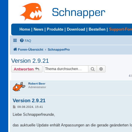
Home
|
News
|
Produkte
|
Download
|
Bestellen
|
Support-Fo
FAQ
Foren-Übersicht
SchnapperPro
Version 2.9.21
Suche
Erweiterte Suc
Antworten
4 
Robert Beer
Administrator
Version 2.9.21
B
09.08.2024, 15:41
e
i
Liebe Schnapperfreunde,
t
r
a
das auktuelle Update enhält Anpassungen an die gerade geänderten Id
g