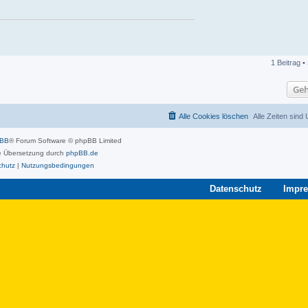
1 Beitrag •
Geh
Alle Cookies löschen
Alle Zeiten sind
pBB
® Forum Software © phpBB Limited
 Übersetzung durch
phpBB.de
chutz
|
Nutzungsbedingungen
Datenschutz
Impr