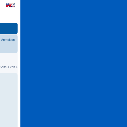
Anmelden
 Seite
1
von
1