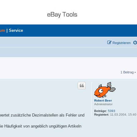
rum
|
Service
Registrieren
1 Beitrag •
he
Robert Beer
Administrator
Beiträge:
5393
Registriert:
11.03.2004, 15:40
wertet zusätzliche Dezimalstellen als Fehler und
e Häufigkeit von angeblich ungültigen Artikeln