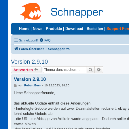
Home
|
News
|
Produkte
|
Download
|
Bestellen
|
Support-Fo
Schnellzugriff
FAQ
Foren-Übersicht
SchnapperPro
Version 2.9.10
Suche
Erweiterte Suc
Antworten
Version 2.9.10
B
von
Robert Beer
»
10.12.2023, 18:20
e
i
Liebe Schnapperfreunde,
t
r
a
das aktuelle Update enthält diese Änderungen:
g
- hinterlegte Gebote werden auf zwei Dezimalstellen reduziert. eBay 
lehnt solche Gebote ab.
- die URL zur Abfrage von Artikeln wurde angepasst. Dadurch sollte di
etwas sinken.