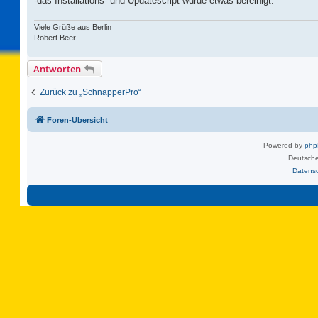
-das Installations- und Updatescript wurde etwas bereinigt.
Viele Grüße aus Berlin
Robert Beer
Antworten
Zurück zu „SchnapperPro“
Foren-Übersicht
Powered by
ph
Deutsche
Datens