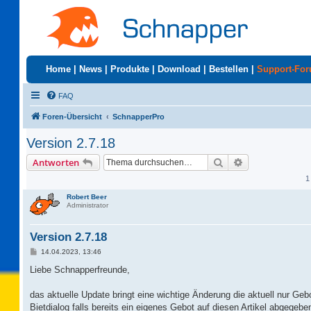
Home
|
News
|
Produkte
|
Download
|
Bestellen
|
Support-Fo
FAQ
Foren-Übersicht
SchnapperPro
Version 2.7.18
Suche
Erweiterte Suc
Antworten
1
Robert Beer
Administrator
Version 2.7.18
B
14.04.2023, 13:46
e
i
Liebe Schnapperfreunde,
t
r
a
das aktuelle Update bringt eine wichtige Änderung die aktuell nur Geb
g
Bietdialog falls bereits ein eigenes Gebot auf diesen Artikel abgegebe