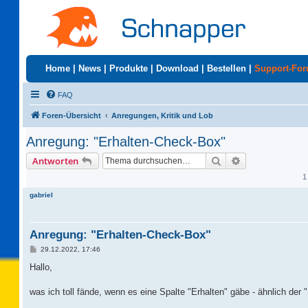
Home
|
News
|
Produkte
|
Download
|
Bestellen
|
Support-Fo
FAQ
Foren-Übersicht
Anregungen, Kritik und Lob
Anregung: "Erhalten-Check-Box"
Suche
Erweiterte Suc
Antworten
1
gabriel
Anregung: "Erhalten-Check-Box"
B
29.12.2022, 17:46
e
i
Hallo,
t
r
a
was ich toll fände, wenn es eine Spalte "Erhalten" gäbe - ähnlich d
g