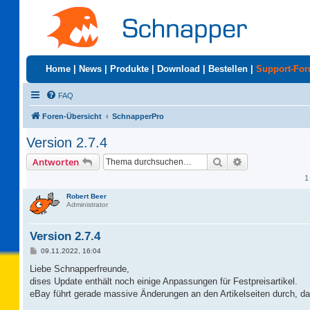
Home
|
News
|
Produkte
|
Download
|
Bestellen
|
Support-Fo
FAQ
Foren-Übersicht
SchnapperPro
Version 2.7.4
Suche
Erweiterte Suc
Antworten
1
Robert Beer
Administrator
Version 2.7.4
B
09.11.2022, 16:04
e
i
Liebe Schnapperfreunde,
t
dises Update enthält noch einige Anpassungen für Festpreisartikel.
r
a
eBay führt gerade massive Änderungen an den Artikelseiten durch, d
g