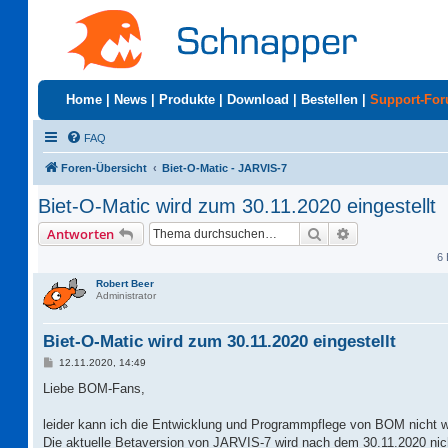
Home
|
News
|
Produkte
|
Download
|
Bestellen
|
Support-Fo
FAQ
Foren-Übersicht
Biet-O-Matic - JARVIS-7
Biet-O-Matic wird zum 30.11.2020 eingestellt
Suche
Erweiterte Suc
Antworten
6 
Robert Beer
Administrator
Biet-O-Matic wird zum 30.11.2020 eingestellt
B
12.11.2020, 14:49
e
i
Liebe BOM-Fans,
t
r
a
leider kann ich die Entwicklung und Programmpflege von BOM nicht w
g
Die aktuelle Betaversion von JARVIS-7 wird nach dem 30.11.2020 nic