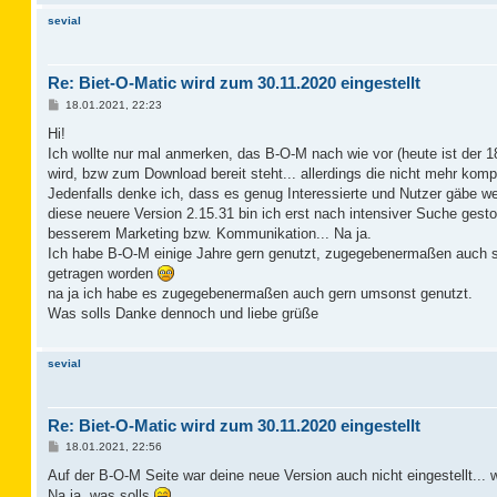
sevial
Re: Biet-O-Matic wird zum 30.11.2020 eingestellt
B
18.01.2021, 22:23
e
i
Hi!
t
Ich wollte nur mal anmerken, das B-O-M nach wie vor (heute ist der 1
r
a
wird, bzw zum Download bereit steht... allerdings die nicht mehr komp
g
Jedenfalls denke ich, dass es genug Interessierte und Nutzer gäbe wen
diese neuere Version 2.15.31 bin ich erst nach intensiver Suche ges
besserem Marketing bzw. Kommunikation... Na ja.
Ich habe B-O-M einige Jahre gern genutzt, zugegebenermaßen auch sch
getragen worden
na ja ich habe es zugegebenermaßen auch gern umsonst genutzt.
Was solls Danke dennoch und liebe grüße
sevial
Re: Biet-O-Matic wird zum 30.11.2020 eingestellt
B
18.01.2021, 22:56
e
i
Auf der B-O-M Seite war deine neue Version auch nicht eingestellt... w
t
Na ja, was solls