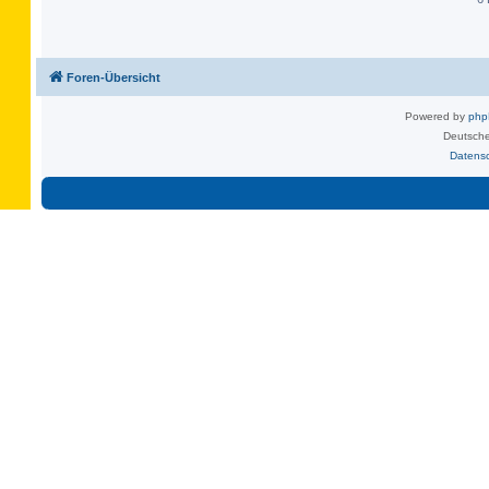
Foren-Übersicht
Powered by
ph
Deutsche
Datens