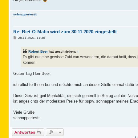
r
a
g
schnappertestit
Re: Biet-O-Matic wird zum 30.11.2020 eingestellt
B
28.11.2021, 11:36
e
i
t
Robert Beer
hat geschrieben:
↑
r
a
Es gibt nur eine gewisse Zahl von Anwendern, die darauf hofft, dass 
g
können.
Guten Tag Herr Beer,
ich pflichte Ihnen bei und möchte mich an dieser Stelle einmal dafür 
Diese Geiz-ist-geil-Mentalität, die sich generell in Bezug auf die Nu
ist angesichts der moderaten Preise für bspw. schnapper meines Erac
Viele Grüße
schnappertestit
Antworten
6 