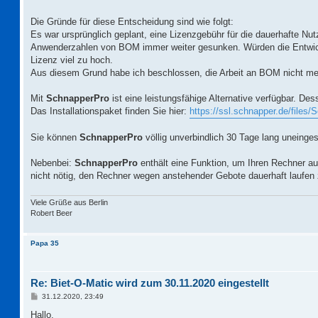
Die Gründe für diese Entscheidung sind wie folgt:
Es war ursprünglich geplant, eine Lizenzgebühr für die dauerhafte N
Anwenderzahlen von BOM immer weiter gesunken. Würden die Entwicklu
Lizenz viel zu hoch.
Aus diesem Grund habe ich beschlossen, die Arbeit an BOM nicht meh
Mit
SchnapperPro
ist eine leistungsfähige Alternative verfügbar. 
Das Installationspaket finden Sie hier:
https://ssl.schnapper.de/files/
Sie können
SchnapperPro
völlig unverbindlich 30 Tage lang uneinges
Nebenbei:
SchnapperPro
enthält eine Funktion, um Ihren Rechner a
nicht nötig, den Rechner wegen anstehender Gebote dauerhaft laufen 
Viele Grüße aus Berlin
Robert Beer
Papa 35
Re: Biet-O-Matic wird zum 30.11.2020 eingestellt
B
31.12.2020, 23:49
e
i
Hallo,