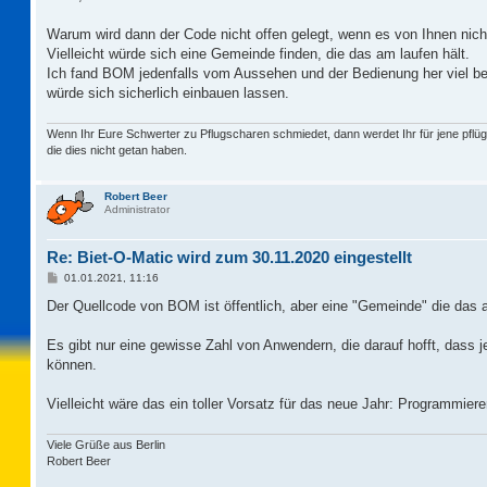
t
r
a
Warum wird dann der Code nicht offen gelegt, wenn es von Ihnen nicht 
g
Vielleicht würde sich eine Gemeinde finden, die das am laufen hält.
Ich fand BOM jedenfalls vom Aussehen und der Bedienung her viel b
würde sich sicherlich einbauen lassen.
Wenn Ihr Eure Schwerter zu Pflugscharen schmiedet, dann werdet Ihr für jene pflüg
die dies nicht getan haben.
Robert Beer
Administrator
Re: Biet-O-Matic wird zum 30.11.2020 eingestellt
B
01.01.2021, 11:16
e
i
Der Quellcode von BOM ist öffentlich, aber eine "Gemeinde" die das am
t
r
a
Es gibt nur eine gewisse Zahl von Anwendern, die darauf hofft, dass 
g
können.
Vielleicht wäre das ein toller Vorsatz für das neue Jahr: Programmie
Viele Grüße aus Berlin
Robert Beer