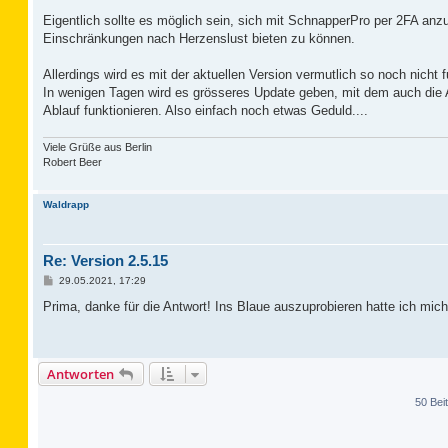
e
i
Eigentlich sollte es möglich sein, sich mit SchnapperPro per 2FA anz
t
Einschränkungen nach Herzenslust bieten zu können.
r
a
g
Allerdings wird es mit der aktuellen Version vermutlich so noch nicht f
In wenigen Tagen wird es grösseres Update geben, mit dem auch die A
Ablauf funktionieren. Also einfach noch etwas Geduld....
Viele Grüße aus Berlin
Robert Beer
Waldrapp
Re: Version 2.5.15
B
29.05.2021, 17:29
e
i
Prima, danke für die Antwort! Ins Blaue auszuprobieren hatte ich mich 
t
r
a
g
Antworten
50 Bei