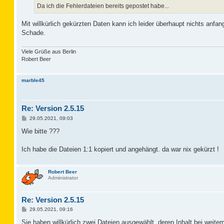
a
Da ich die Fehlerdateien bereits gepostet habe...
g
Mit willkürlich gekürzten Daten kann ich leider überhaupt nichts anfan
Schade.
Viele Grüße aus Berlin
Robert Beer
marble45
Re: Version 2.5.15
B
29.05.2021, 09:03
e
i
Wie bitte ???
t
r
a
Ich habe die Dateien 1:1 kopiert und angehängt. da war nix gekürzt !
g
Robert Beer
Administrator
Re: Version 2.5.15
B
29.05.2021, 09:16
e
i
Sie haben willkürlich zwei Dateien ausgewählt, deren Inhalt bei weit