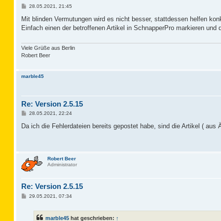
B
28.05.2021, 21:45
e
i
Mit blinden Vermutungen wird es nicht besser, stattdessen helfen k
t
Einfach einen der betroffenen Artikel in SchnapperPro markieren und
r
a
g
Viele Grüße aus Berlin
Robert Beer
marble45
Re: Version 2.5.15
B
28.05.2021, 22:24
e
i
Da ich die Fehlerdateien bereits gepostet habe, sind die Artikel ( aus
t
r
a
g
Robert Beer
Administrator
Re: Version 2.5.15
B
29.05.2021, 07:34
e
i
t
marble45
hat geschrieben:
↑
r