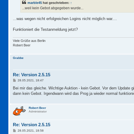
marble45
hat geschrieben:
↑
r
a
...weil kein Gebot abgegeben wurde...
g
...was wegen nicht erfolgreichen Logins nicht möglich war....
Funktioniert die Testanmeldung jetzt?
Viele Grüße aus Berlin
Robert Beer
Grabbe
Re: Version 2.5.15
B
28.05.2021, 18:47
e
i
Bei mir das gleiche. Wichtige Auktion - kein Gebot. Vor dem Update 
t
dann kein Gebot. Irgendwann wird das Prog ja wieder normal funktioni
r
a
g
Robert Beer
Administrator
Re: Version 2.5.15
B
28.05.2021, 18:58
e