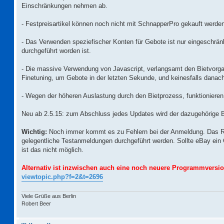
g
Einschränkungen nehmen ab.
- Festpreisartikel können noch nicht mit SchnapperPro gekauft werde
- Das Verwenden speziefischer Konten für Gebote ist nur eingeschrä
durchgeführt worden ist.
- Die massive Verwendung von Javascript, verlangsamt den Bietvorga
Finetuning, um Gebote in der letzten Sekunde, und keinesfalls danac
- Wegen der höheren Auslastung durch den Bietprozess, funktionieren
Neu ab 2.5.15: zum Abschluss jedes Updates wird der dazugehörige Be
Wichtig:
Noch immer kommt es zu Fehlern bei der Anmeldung. Das Rsi
gelegentliche Testanmeldungen durchgeführt werden. Sollte eBay ein 
ist das nicht möglich.
Alternativ ist inzwischen auch eine noch neuere Programmversio
viewtopic.php?f=2&t=2696
Viele Grüße aus Berlin
Robert Beer