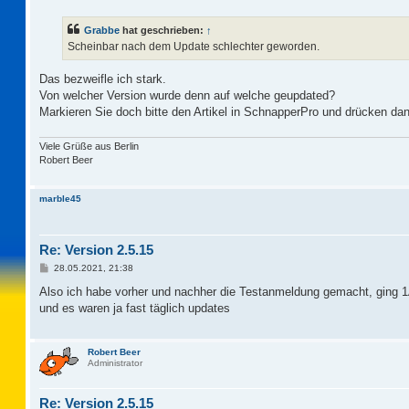
i
t
Grabbe
hat geschrieben:
↑
r
a
Scheinbar nach dem Update schlechter geworden.
g
Das bezweifle ich stark.
Von welcher Version wurde denn auf welche geupdated?
Markieren Sie doch bitte den Artikel in SchnapperPro und drücken da
Viele Grüße aus Berlin
Robert Beer
marble45
Re: Version 2.5.15
B
28.05.2021, 21:38
e
i
Also ich habe vorher und nachher die Testanmeldung gemacht, ging 1A
t
und es waren ja fast täglich updates
r
a
g
Robert Beer
Administrator
Re: Version 2.5.15