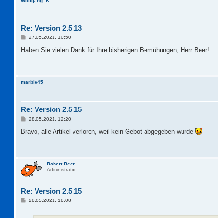
Wolfgang_K
Re: Version 2.5.13
B
27.05.2021, 10:50
e
i
Haben Sie vielen Dank für Ihre bisherigen Bemühungen, Herr Beer!
t
r
a
g
marble45
Re: Version 2.5.15
B
28.05.2021, 12:20
e
i
Bravo, alle Artikel verloren, weil kein Gebot abgegeben wurde
t
r
a
g
Robert Beer
Administrator
Re: Version 2.5.15
B
28.05.2021, 18:08
e
i
t