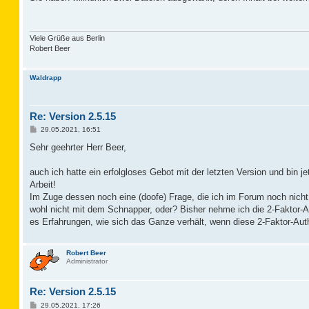
t
r
a
g
Viele Grüße aus Berlin
Robert Beer
Waldrapp
Re: Version 2.5.15
B
29.05.2021, 16:51
e
i
Sehr geehrter Herr Beer,
t
r
a
auch ich hatte ein erfolgloses Gebot mit der letzten Version und bin je
g
Arbeit!
Im Zuge dessen noch eine (doofe) Frage, die ich im Forum noch nicht 
wohl nicht mit dem Schnapper, oder? Bisher nehme ich die 2-Faktor-A
es Erfahrungen, wie sich das Ganze verhält, wenn diese 2-Faktor-Auth.
Robert Beer
Administrator
Re: Version 2.5.15
B
29.05.2021, 17:26