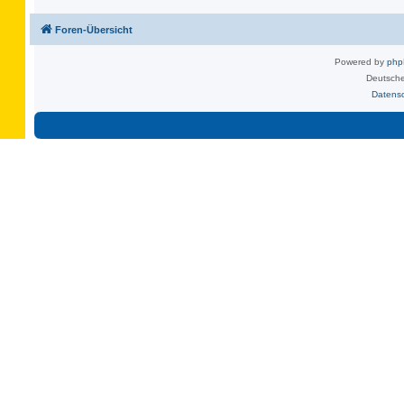
Foren-Übersicht
Powered by
ph
Deutsche
Datens