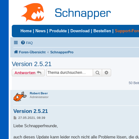
Home
|
News
|
Produkte
|
Download
|
Bestellen
|
Support-Fo
FAQ
Foren-Übersicht
SchnapperPro
Version 2.5.21
Suche
Erweiterte Suc
Antworten
50 Bei
Robert Beer
Administrator
Version 2.5.21
B
27.05.2021, 08:39
e
i
Liebe Schnapperfreunde,
t
r
a
auch dieses Update kann leider noch nicht alle Probleme lösen, die d