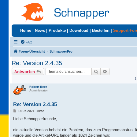
Home
|
News
|
Produkte
|
Download
|
Bestellen
|
Support-Fo
FAQ
Foren-Übersicht
SchnapperPro
Re: Version 2.4.35
Suche
Erweiterte Suc
Antworten
1
Robert Beer
Administrator
Re: Version 2.4.35
B
18.05.2021, 10:55
e
i
Liebe Schnapperfreunde,
t
r
a
die aktuelle Version behebt ein Problem, das zum Programmabsturz füh
g
wurde und die Artikel-URL länger als 1024 Zeichen war.