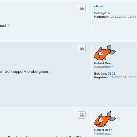
claush
Beiträge:
6
Registriert:
13.11.2020, 10:33
 auch?
Robert Beer
Administrator
an SchnapperPro übergeben.
Beiträge:
5393
Registriert:
11.03.2004, 15:40
Robert Beer
Administrator