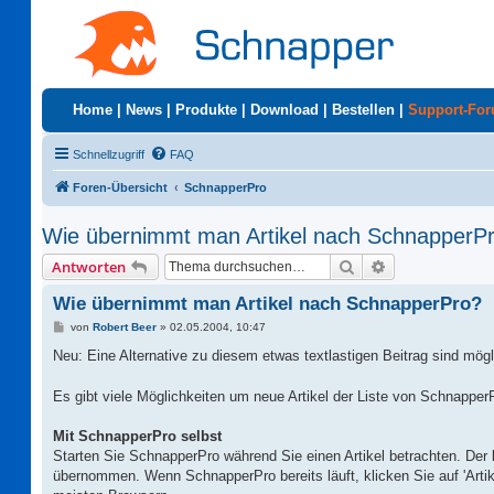
Home
|
News
|
Produkte
|
Download
|
Bestellen
|
Support-Fo
Schnellzugriff
FAQ
Foren-Übersicht
SchnapperPro
Wie übernimmt man Artikel nach SchnapperP
Suche
Erweiterte Suc
Antworten
Wie übernimmt man Artikel nach SchnapperPro?
B
von
Robert Beer
»
02.05.2004, 10:47
e
i
Neu: Eine Alternative zu diesem etwas textlastigen Beitrag sind mög
t
r
a
Es gibt viele Möglichkeiten um neue Artikel der Liste von Schnapper
g
Mit SchnapperPro selbst
Starten Sie SchnapperPro während Sie einen Artikel betrachten. Der b
übernommen. Wenn SchnapperPro bereits läuft, klicken Sie auf 'Artik