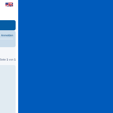
Anmelden
 Seite
1
von
1