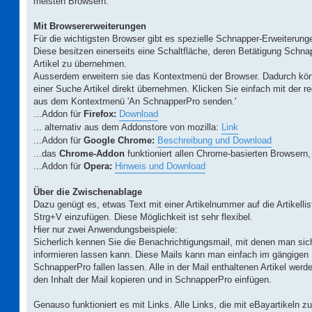
meisten Browsern.
Mit Browsererweiterungen
Für die wichtigsten Browser gibt es spezielle Schnapper-Erweiterung
Diese besitzen einerseits eine Schaltfläche, deren Betätigung Schna
Artikel zu übernehmen.
Ausserdem erweitern sie das Kontextmenü der Browser. Dadurch könn
einer Suche Artikel direkt übernehmen. Klicken Sie einfach mit der r
aus dem Kontextmenü 'An SchnapperPro senden.'
...Addon für
Firefox:
Download
... alternativ aus dem Addonstore von mozilla:
Link
...Addon für
Google Chrome:
Beschreibung und Download
...das
Chrome-Addon
funktioniert allen Chrome-basierten Browsern
...Addon für
Opera:
Hinweis und Download
Über die Zwischenablage
Dazu genügt es, etwas Text mit einer Artikelnummer auf die Artikelli
Strg+V einzufügen. Diese Möglichkeit ist sehr flexibel.
Hier nur zwei Anwendungsbeispiele:
Sicherlich kennen Sie die Benachrichtigungsmail, mit denen man sich
informieren lassen kann. Diese Mails kann man einfach im gängigen
SchnapperPro fallen lassen. Alle in der Mail enthaltenen Artikel we
den Inhalt der Mail kopieren und in SchnapperPro einfügen.
Genauso funktioniert es mit Links. Alle Links, die mit eBayartikeln z