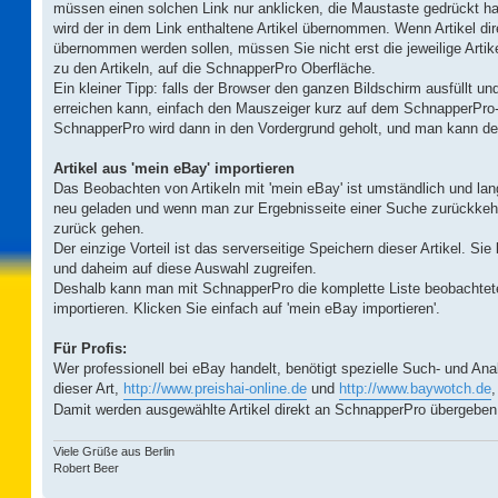
müssen einen solchen Link nur anklicken, die Maustaste gedrückt h
wird der in dem Link enthaltene Artikel übernommen. Wenn Artikel di
übernommen werden sollen, müssen Sie nicht erst die jeweilige Artike
zu den Artikeln, auf die SchnapperPro Oberfläche.
Ein kleiner Tipp: falls der Browser den ganzen Bildschirm ausfüllt 
erreichen kann, einfach den Mauszeiger kurz auf dem SchnapperPro-
SchnapperPro wird dann in den Vordergrund geholt, und man kann den 
Artikel aus 'mein eBay' importieren
Das Beobachten von Artikeln mit 'mein eBay' ist umständlich und lan
neu geladen und wenn man zur Ergebnisseite einer Suche zurückke
zurück gehen.
Der einzige Vorteil ist das serverseitige Speichern dieser Artikel. Si
und daheim auf diese Auswahl zugreifen.
Deshalb kann man mit SchnapperPro die komplette Liste beobachteter
importieren. Klicken Sie einfach auf 'mein eBay importieren'.
Für Profis:
Wer professionell bei eBay handelt, benötigt spezielle Such- und 
dieser Art,
http://www.preishai-online.de
und
http://www.baywotch.de
Damit werden ausgewählte Artikel direkt an SchnapperPro übergeben
Viele Grüße aus Berlin
Robert Beer