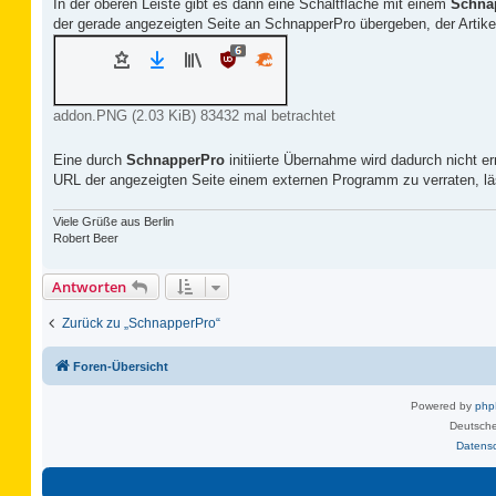
a
In der oberen Leiste gibt es dann eine Schaltfläche mit einem
Schna
g
der gerade angezeigten Seite an SchnapperPro übergeben, der Artike
addon.PNG (2.03 KiB) 83432 mal betrachtet
Eine durch
SchnapperPro
initiierte Übernahme wird dadurch nicht e
URL der angezeigten Seite einem externen Programm zu verraten, läs
Viele Grüße aus Berlin
Robert Beer
Antworten
Zurück zu „SchnapperPro“
Foren-Übersicht
Powered by
ph
Deutsche
Datens