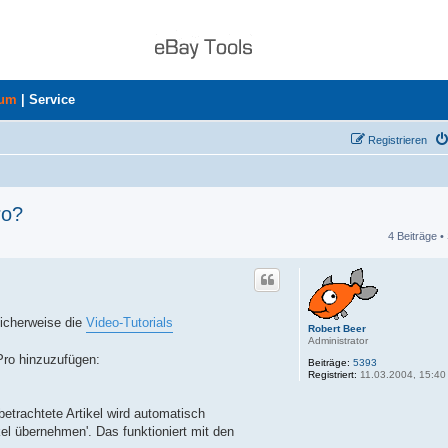
rum
|
Service
Registrieren
ro?
4 Beiträge •
he
licherweise die
Video-Tutorials
Robert Beer
Administrator
Pro hinzuzufügen:
Beiträge:
5393
Registriert:
11.03.2004, 15:40
etrachtete Artikel wird automatisch
el übernehmen'. Das funktioniert mit den