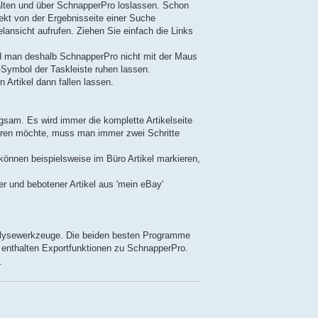
alten und über SchnapperPro loslassen. Schon
rekt von der Ergebnisseite einer Suche
lansicht aufrufen. Ziehen Sie einfach die Links
und man deshalb SchnapperPro nicht mit der Maus
Symbol der Taskleiste ruhen lassen.
Artikel dann fallen lassen.
gsam. Es wird immer die komplette Artikelseite
hren möchte, muss man immer zwei Schritte
e können beispielsweise im Büro Artikel markieren,
 und bebotener Artikel aus 'mein eBay'
Analysewerkzeuge. Die beiden besten Programme
, enthalten Exportfunktionen zu SchnapperPro.
.