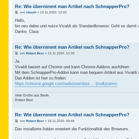
Re: Wie übernimmt man Artikel nach SchnapperPro?
B
von
claush
»
13.11.2020, 12:00
e
i
Hallo,
t
bin neu dabei und nutze Vivaldi als Standardbrowser. Geht es damit
r
a
Danke, Claus
g
Re: Wie übernimmt man Artikel nach SchnapperPro?
B
von
Robert Beer
»
13.11.2020, 12:39
e
i
Ja.
t
Vivaldi basiert auf Chrome und kann Chrome-Addons ausführen.
r
a
Mit dem SchnapperPro-Addon kann man bequem Artikel aus Vivaldi 
g
Das Addon ist hier zu finden:
https://chrome.google.com/webstore/deta ... ljmdkjnamm
Viele Grüße aus Berlin
Robert Beer
Re: Wie übernimmt man Artikel nach SchnapperPro?
B
von
Robert Beer
»
18.11.2020, 09:48
e
i
Das installierte Addon erweitert die Funktionalität des Browsers.
t
r