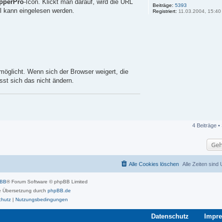
pperPro
-Icon. Klickt man darauf, wird die URL
Beiträge:
5393
l kann eingelesen werden.
Registriert:
11.03.2004, 15:40
rmöglicht. Wenn sich der Browser weigert, die
st sich das nicht ändern.
4 Beiträge •
Geh
Alle Cookies löschen
Alle Zeiten sind
pBB
® Forum Software © phpBB Limited
 Übersetzung durch
phpBB.de
chutz
|
Nutzungsbedingungen
Datenschutz
Impr