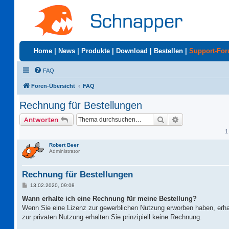
Home
|
News
|
Produkte
|
Download
|
Bestellen
|
Support-Fo
FAQ
Foren-Übersicht
FAQ
Rechnung für Bestellungen
Suche
Erweiterte Suc
Antworten
1
Robert Beer
Administrator
Rechnung für Bestellungen
B
13.02.2020, 09:08
e
i
Wann erhalte ich eine Rechnung für meine Bestellung?
t
Wenn Sie eine Lizenz zur gewerblichen Nutzung erworben haben, erha
r
a
zur privaten Nutzung erhalten Sie prinzipiell keine Rechnung.
g