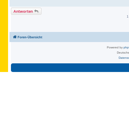
Antworten
1
Foren-Übersicht
Powered by
ph
Deutsche
Datens