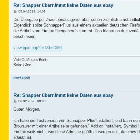
Re: Snapper übernimmt keine Daten aus ebay
B
05.04.2018, 14:02
e
i
Die Übergabe per Zwischenablage ist aber schon ziemlich umständlic
t
Eigentlich sollte SchnapperPlus aus einem aktuellen deutschen Fire
r
a
die Artikel vom Firefox übergeben bekommt. Das klappt noch zuverläss
g
beschrieben:
viewtopic.php?f=1&t=1380
Viele Grüße aus Berlin
Robert Beer
newfield60
Re: Snapper übernimmt keine Daten aus ebay
B
06.02.2020, 08:00
e
i
Guten Morgen,
t
r
a
ich habe die Testversion von Schnapper Plus installiert, und kann den
g
Browswer mit einer Artikelseite gefunden." Add on installiert, Symbol 
Firefox weiß nicht, wie diese Adresse geöffnet werden soll, da eines d
erlaubt ist.