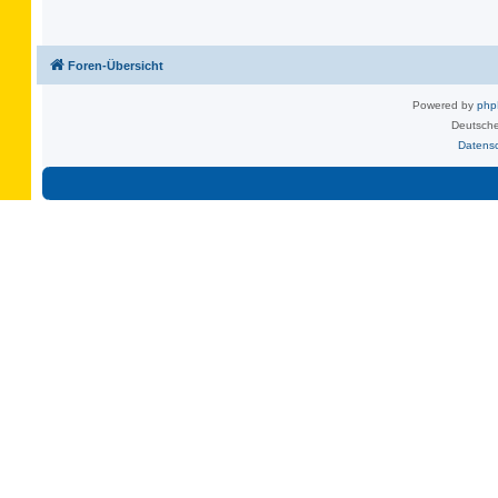
Foren-Übersicht
Powered by
ph
Deutsche
Datens