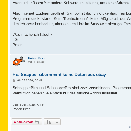
Eventuell müssen Sie andere Software installieren, um diese Adresse
Also Internet Explorer geöffnet, Symbol ist da. Ich klicke drauf, es
Programm direkt starte. Kein "Kontextmenü", keine Möglickeit, den Art
den ich zwar beobachte, aber dessen Link im Browswer nicht geöffnet i
Was mache ich falsch?
LG
Peter
Robert Beer
Administrator
Re: Snapper übernimmt keine Daten aus ebay
B
06.02.2020, 08:49
e
i
SchnapperPlus und SchnapperPro sind zwei verschiedene Programme,
t
Vermutlich haben Sie einfach nur das falsche Addon installiert...
r
a
g
Viele Grüße aus Berlin
Robert Beer
Antworten
8 