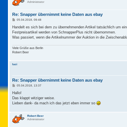
Administrator
Re: Snapper übernimmt keine Daten aus ebay
B
05.04.2018, 09:48
e
i
Handelt es sich bei dem zu übernehmenden Artikel tatsächlich um ein
t
Festpreisartikel werden von SchnapperPlus nicht übernommen.
r
a
Was passiert, wenn die Artikelnummer der Auktion in die Zwischenabl
g
Viele Grüße aus Berlin
Robert Beer
luci
Re: Snapper übernimmt keine Daten aus ebay
B
05.04.2018, 13:37
e
i
Hallo!
t
Das klappt witziger weise.
r
a
Lieben dank- da mach ich das jetzt eben immer so
g
Robert Beer
Administrator