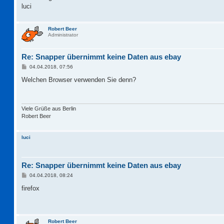
luci
Robert Beer
Administrator
Re: Snapper übernimmt keine Daten aus ebay
B
04.04.2018, 07:56
e
i
Welchen Browser verwenden Sie denn?
t
r
a
g
Viele Grüße aus Berlin
Robert Beer
luci
Re: Snapper übernimmt keine Daten aus ebay
B
04.04.2018, 08:24
e
i
firefox
t
r
a
g
Robert Beer