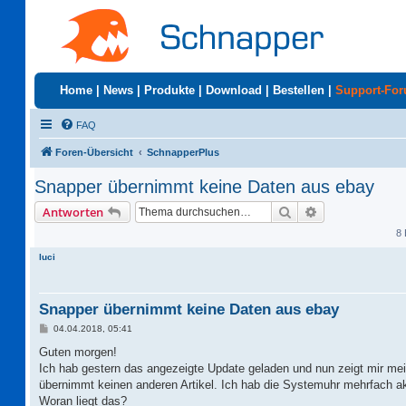
Home
|
News
|
Produkte
|
Download
|
Bestellen
|
Support-Fo
FAQ
Foren-Übersicht
SchnapperPlus
Snapper übernimmt keine Daten aus ebay
Suche
Erweiterte Suc
Antworten
8 
luci
Snapper übernimmt keine Daten aus ebay
B
04.04.2018, 05:41
e
i
Guten morgen!
t
Ich hab gestern das angezeigte Update geladen und nun zeigt mir mei
r
a
übernimmt keinen anderen Artikel. Ich hab die Systemuhr mehrfach aktu
g
Woran liegt das?