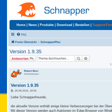
Home
|
News
|
Produkte
|
Download
|
Bestellen
|
Support-Fo
FAQ
Foren-Übersicht
SchnapperPlus
Version 1.9.35
Suche
Erweiterte Suc
Antworten
1
Robert Beer
Administrator
Version 1.9.35
B
26.08.2016, 18:55
e
i
Liebe Schnapperfreunde,
t
r
a
die aktuelle Version enthält einige kleine Verbesserungen bei der Üb
g
Mit dieser Version werden auch Auktionen im Edge-Browser von Wind