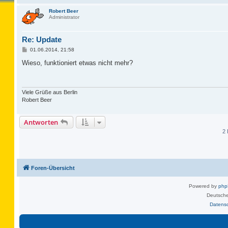
Robert Beer
Administrator
Re: Update
B
01.06.2014, 21:58
e
i
Wieso, funktioniert etwas nicht mehr?
t
r
a
g
Viele Grüße aus Berlin
Robert Beer
Antworten
2 
Foren-Übersicht
Powered by
ph
Deutsche
Datens