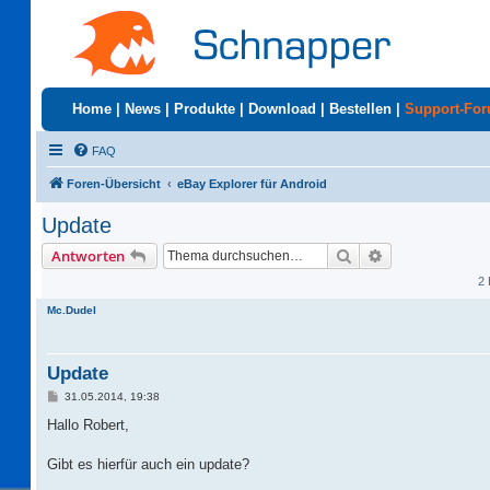
Home
|
News
|
Produkte
|
Download
|
Bestellen
|
Support-Fo
FAQ
Foren-Übersicht
eBay Explorer für Android
Update
Suche
Erweiterte Suc
Antworten
2 
Mc.Dudel
Update
B
31.05.2014, 19:38
e
i
Hallo Robert,
t
r
a
Gibt es hierfür auch ein update?
g