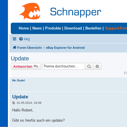
Home
|
News
|
Produkte
|
Download
|
Bestellen
|
Support-Fo
FAQ
Foren-Übersicht
eBay Explorer für Android
Update
Suche
Erweiterte Suc
Antworten
2 
Mc.Dudel
Update
B
31.05.2014, 19:38
e
i
Hallo Robert,
t
r
a
Gibt es hierfür auch ein update?
g