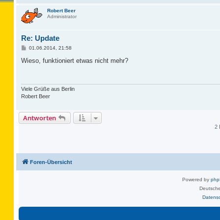
Robert Beer
Administrator
Re: Update
B
01.06.2014, 21:58
e
i
Wieso, funktioniert etwas nicht mehr?
t
r
a
g
Viele Grüße aus Berlin
Robert Beer
Antworten
2 
Foren-Übersicht
Powered by
ph
Deutsche
Datens