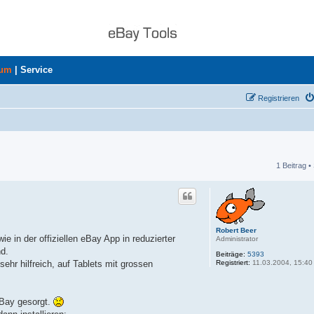
rum
|
Service
Registrieren
1 Beitrag •
he
Robert Beer
e in der offiziellen eBay App in reduzierter
Administrator
d.
Beiträge:
5393
Registriert:
11.03.2004, 15:40
sehr hilfreich, auf Tablets mit grossen
eBay gesorgt.