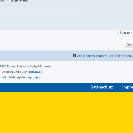
ann installieren:
1 Beitrag •
Geh
Alle Cookies löschen
Alle Zeiten sind
pBB
® Forum Software © phpBB Limited
 Übersetzung durch
phpBB.de
chutz
|
Nutzungsbedingungen
Datenschutz
Impr