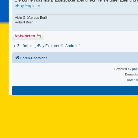
Sie können das Installationspaket aber direkt hier herunterladen und d
eBay Explorer
Viele Grüße aus Berlin
Robert Beer
Antworten
Zurück zu „eBay Explorer für Android“
Foren-Übersicht
Powered by
ph
Deutsche
Datens