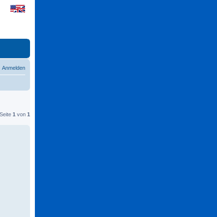
Anmelden
 Seite
1
von
1