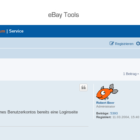
rum
|
Service
Registrieren
1 Beitrag •
he
Robert Beer
Administrator
nes Benutzerkontos bereits eine Loginseite
Beiträge:
5393
Registriert:
11.03.2004, 15:40