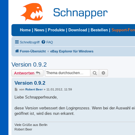
Home
|
News
|
Produkte
|
Download
|
Bestellen
|
Support-Fo
Schnellzugriff
FAQ
Foren-Übersicht
eBay Explorer für Windows
Version 0.9.2
Suche
Erweiterte Suc
Antworten
Version 0.9.2
B
von
Robert Beer
»
11.01.2012, 11:59
e
i
Liebe Schnapperfreunde,
t
r
a
diese Version verbessert den Loginprozess. Wenn bei der Auswahl ei
g
geöffnet ist, wird dies nun erkannt.
Viele Grüße aus Berlin
Robert Beer