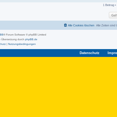
1 Beitrag •
Geh
Alle Cookies löschen
Alle Zeiten sind
pBB
® Forum Software © phpBB Limited
 Übersetzung durch
phpBB.de
chutz
|
Nutzungsbedingungen
Datenschutz
Impr