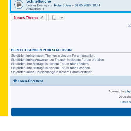
Schnellsuche
Letzter Beitrag von
Robert Beer
«
01.05.2006, 10:41
Antworten:
1
Neues Thema
9
BERECHTIGUNGEN IN DIESEM FORUM
Sie dürfen
keine
neuen Themen in diesem Forum erstellen.
Sie dürfen
keine
Antworten zu Themen in diesem Forum erstellen.
Sie dürfen Ihre Beiträge in diesem Forum
nicht
ändern.
Sie dürfen Ihre Beiträge in diesem Forum
nicht
löschen.
Sie dürfen
keine
Dateianhänge in diesem Forum erstellen.
Foren-Übersicht
Powered by
ph
Deutsche
Datens