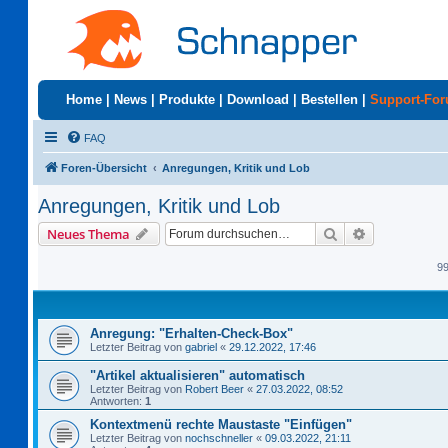
Home
|
News
|
Produkte
|
Download
|
Bestellen
|
Support-Fo
FAQ
Foren-Übersicht
Anregungen, Kritik und Lob
Anregungen, Kritik und Lob
Suche
Erweiterte S
Neues Thema
9
Anregung: "Erhalten-Check-Box"
Letzter Beitrag von
gabriel
«
29.12.2022, 17:46
"Artikel aktualisieren" automatisch
Letzter Beitrag von
Robert Beer
«
27.03.2022, 08:52
Antworten:
1
Kontextmenü rechte Maustaste "Einfügen"
Letzter Beitrag von
nochschneller
«
09.03.2022, 21:11