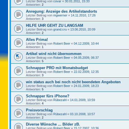
Letzter Beitrag von
covar
«
30.01.2011, 15:33
Antworten:
2
Anregung: Anzeige des Artikelstandorts
Letzter Beitrag von
mgwerner
«
14.11.2010, 17:26
Antworten:
3
HILFE UHR GEHT ZU LANGSAM
Letzter Beitrag von
grand.cru
«
13.06.2010, 20:09
Antworten:
2
Alles Prima!
Letzter Beitrag von
Robert Beer
«
04.12.2009, 10:44
Antworten:
1
Artikel wird nicht übernommen
Letzter Beitrag von
Robert Beer
«
04.05.2009, 06:37
Antworten:
5
Schnapper PRO mit Monatsbudget
Letzter Beitrag von
Robert Beer
«
22.02.2009, 12:35
Antworten:
3
win status auch bei noch nicht beendeten Angeboten
Letzter Beitrag von
Robert Beer
«
24.01.2009, 18:23
Antworten:
5
Schnapper fürs iPhone?
Letzter Beitrag von
Rübezahl
«
14.01.2009, 10:59
Antworten:
4
Preisvorschlag
Letzter Beitrag von
Rübezahl
«
03.10.2008, 10:57
Antworten:
2
Diverse Wünsche ... Bilder zB.
Letzter Beitrag von
Robert Beer
«
15.12.2007, 10:36