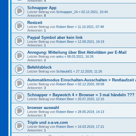
Antworten:
4
Schnapper App
Letzter Beitrag von
Schnapper_24
«
02.12.2021, 10:44
Antworten:
8
Restzeit
Letzter Beitrag von
Robert Beer
«
11.10.2021, 07:48
Antworten:
1
Paypal Symbol aber kein link
Letzter Beitrag von
Robert Beer
«
12.09.2021, 19:19
Antworten:
1
Anregung: Mitteilung über Biet Aktivitäten per E-Mail
Letzter Beitrag von
anku
«
08.03.2021, 16:26
Antworten:
2
Befehlsblock
Letzter Beitrag von
Schlaubi01
«
27.12.2020, 11:26
Automatikmodus Einschalten-Ausschalten > Restlaufzeit
Letzter Beitrag von
Robert Beer
«
02.12.2020, 09:58
Antworten:
3
Schnapper + Baywotch 4 + Browser = 3 mal händeln ???
Letzter Beitrag von
Robert Beer
«
20.07.2020, 12:16
browser auswahl
Letzter Beitrag von
Robert Beer
«
28.05.2019, 14:13
Antworten:
5
Triple und s-a-ve.com
Letzter Beitrag von
Robert Beer
«
16.03.2019, 17:21
Antworten:
1