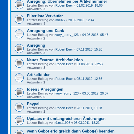
Anregung: Übernehmen per Artikelnummer
Letzter Beitrag von
Robert Beer
«
01.02.2019, 18:06
Antworten:
3
Filterliste Verkäufer
Letzter Beitrag von
mizi65
«
20.02.2018, 12:44
Antworten:
4
Anregung und Dank
Letzter Beitrag von
very_sorry_123
«
04.05.2015, 05:47
Antworten:
2
Anregung
Letzter Beitrag von
Robert Beer
«
07.11.2013, 15:20
Antworten:
3
Neues Featrue: Archivfunktion
Letzter Beitrag von
Robert Beer
«
01.08.2013, 23:53
Antworten:
8
Artikelbilder
Letzter Beitrag von
Robert Beer
«
05.11.2012, 12:36
Antworten:
1
Ideen / Anregungen
Letzter Beitrag von
very_sorry_123
«
03.08.2012, 20:07
Antworten:
5
Paypal
Letzter Beitrag von
Robert Beer
«
28.11.2011, 19:28
Antworten:
1
Updates mit umfangreicheren Änderungen
Letzter Beitrag von
9.mai1998
«
03.03.2011, 18:21
wenn Gebot erfolgreich dann Gebot(e) beenden