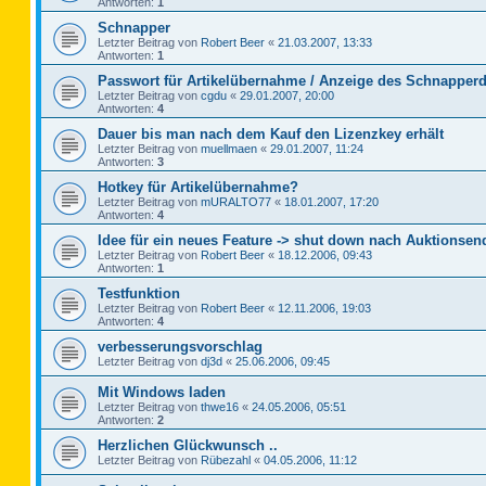
Antworten:
1
Schnapper
Letzter Beitrag von
Robert Beer
«
21.03.2007, 13:33
Antworten:
1
Passwort für Artikelübernahme / Anzeige des Schnapperd
Letzter Beitrag von
cgdu
«
29.01.2007, 20:00
Antworten:
4
Dauer bis man nach dem Kauf den Lizenzkey erhält
Letzter Beitrag von
muellmaen
«
29.01.2007, 11:24
Antworten:
3
Hotkey für Artikelübernahme?
Letzter Beitrag von
mURALTO77
«
18.01.2007, 17:20
Antworten:
4
Idee für ein neues Feature -> shut down nach Auktionsen
Letzter Beitrag von
Robert Beer
«
18.12.2006, 09:43
Antworten:
1
Testfunktion
Letzter Beitrag von
Robert Beer
«
12.11.2006, 19:03
Antworten:
4
verbesserungsvorschlag
Letzter Beitrag von
dj3d
«
25.06.2006, 09:45
Mit Windows laden
Letzter Beitrag von
thwe16
«
24.05.2006, 05:51
Antworten:
2
Herzlichen Glückwunsch ..
Letzter Beitrag von
Rübezahl
«
04.05.2006, 11:12