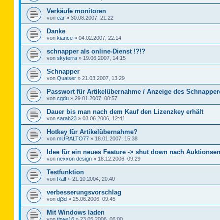
Verkäufe monitoren
von
ear
»
30.08.2007, 21:22
Danke
von
kiance
»
04.02.2007, 22:14
schnapper als online-Dienst !?!?
von
skyterra
»
19.06.2007, 14:15
Schnapper
von
Quaiser
»
21.03.2007, 13:29
Passwort für Artikelübernahme / Anzeige des Schnapper
von
cgdu
»
29.01.2007, 00:57
Dauer bis man nach dem Kauf den Lizenzkey erhält
von
sarah23
»
03.06.2006, 12:41
Hotkey für Artikelübernahme?
von
mURALTO77
»
18.01.2007, 15:38
Idee für ein neues Feature -> shut down nach Auktionse
von
nexxon design
»
18.12.2006, 09:29
Testfunktion
von
Ralf
»
21.10.2004, 20:40
verbesserungsvorschlag
von
dj3d
»
25.06.2006, 09:45
Mit Windows laden
von
thwe16
»
23.05.2006, 06:00