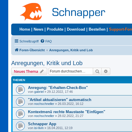
Home
|
News
|
Produkte
|
Download
|
Bestellen
|
Support-Fo
Schnellzugriff
FAQ
Foren-Übersicht
Anregungen, Kritik und Lob
Anregungen, Kritik und Lob
Suche
Erweiterte S
Neues Thema
THEMEN
Anregung: "Erhalten-Check-Box"
von
gabriel
»
29.12.2022, 17:46
"Artikel aktualisieren" automatisch
von
nochschneller
»
26.03.2022, 16:12
Kontextmenü rechte Maustaste "Einfügen"
von
nochschneller
»
28.02.2022, 21:27
Schnapper App
von
isi-livin
»
16.04.2011, 12:19