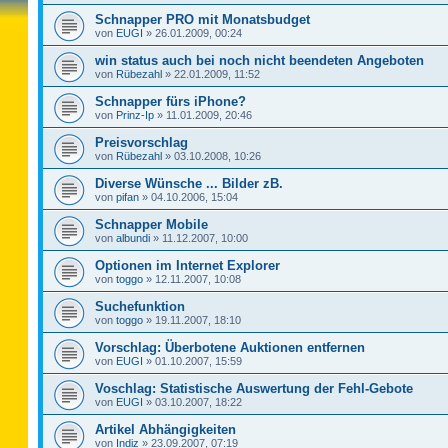
Schnapper PRO mit Monatsbudget
von
EUGI
»
26.01.2009, 00:24
win status auch bei noch nicht beendeten Angeboten
von
Rübezahl
»
22.01.2009, 11:52
Schnapper fürs iPhone?
von
Prinz-Ip
»
11.01.2009, 20:46
Preisvorschlag
von
Rübezahl
»
03.10.2008, 10:26
Diverse Wünsche ... Bilder zB.
von
pifan
»
04.10.2006, 15:04
Schnapper Mobile
von
albundi
»
11.12.2007, 10:00
Optionen im Internet Explorer
von
toggo
»
12.11.2007, 10:08
Suchefunktion
von
toggo
»
19.11.2007, 18:10
Vorschlag: Überbotene Auktionen entfernen
von
EUGI
»
01.10.2007, 15:59
Voschlag: Statistische Auswertung der Fehl-Gebote
von
EUGI
»
03.10.2007, 18:22
Artikel Abhängigkeiten
von
Indiz
»
23.09.2007, 07:19