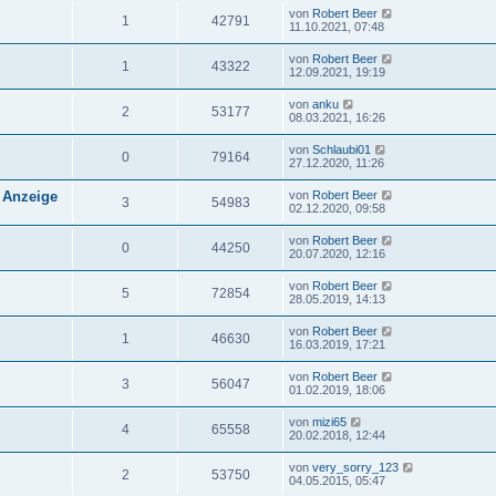
von
Robert Beer
1
42791
11.10.2021, 07:48
von
Robert Beer
1
43322
12.09.2021, 19:19
von
anku
2
53177
08.03.2021, 16:26
von
Schlaubi01
0
79164
27.12.2020, 11:26
 Anzeige
von
Robert Beer
3
54983
02.12.2020, 09:58
von
Robert Beer
0
44250
20.07.2020, 12:16
von
Robert Beer
5
72854
28.05.2019, 14:13
von
Robert Beer
1
46630
16.03.2019, 17:21
von
Robert Beer
3
56047
01.02.2019, 18:06
von
mizi65
4
65558
20.02.2018, 12:44
von
very_sorry_123
2
53750
04.05.2015, 05:47