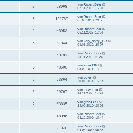
von
Robert Beer
3
58968
07.11.2013, 15:20
von
Robert Beer
8
105737
01.08.2013, 23:53
von
Robert Beer
1
48952
05.11.2012, 12:36
von
very_sorry_123
5
81844
03.08.2012, 20:07
von
Robert Beer
1
48793
28.11.2011, 19:28
von
9.mai1998
0
48500
03.03.2011, 18:21
von
covar
2
53864
30.01.2011, 15:33
von
mgwerner
3
59767
14.11.2010, 17:26
von
grand.cru
2
53835
13.06.2010, 20:09
von
Robert Beer
1
48996
04.12.2009, 10:44
von
Robert Beer
5
71846
04.05.2009, 06:37