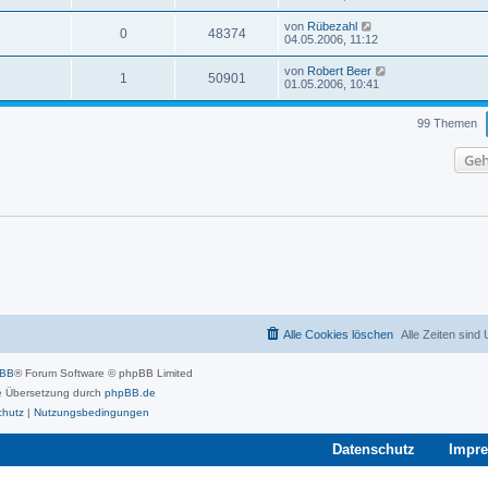
von
Rübezahl
0
48374
04.05.2006, 11:12
von
Robert Beer
1
50901
01.05.2006, 10:41
99 Themen
Geh
Alle Cookies löschen
Alle Zeiten sind
pBB
® Forum Software © phpBB Limited
 Übersetzung durch
phpBB.de
chutz
|
Nutzungsbedingungen
Datenschutz
Impr