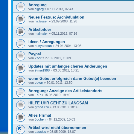
Anregung
von
elgarg
»
07.11.2013, 02:43
Neues Featrue: Archivfunktion
von
niclauser
»
23.09.2008, 11:28
Artikelbilder
von
malmaier
»
05.11.2012, 07:16
Ideen / Anregungen
von
sunyatasun
»
24.04.2004, 13:05
Paypal
von
Zoor
»
27.02.2011, 19:09
Updates mit umfangreicheren Änderungen
von
9.mai1998
»
03.03.2011, 18:21
wenn Gebot erfolgreich dann Gebot(e) beenden
von
covar
»
30.01.2011, 13:50
Anregung: Anzeige des Artikelstandorts
von
LXP
»
15.03.2010, 19:40
HILFE UHR GEHT ZU LANGSAM
von
grand.cru
»
13.06.2010, 18:39
Alles Prima!
von
Jochen
»
04.12.2009, 10:03
Artikel wird nicht übernommen
von
cassius
»
03.05.2009, 18:07