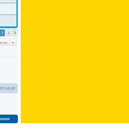
1
2
Nächste
e zu
UTC+01:00
essum