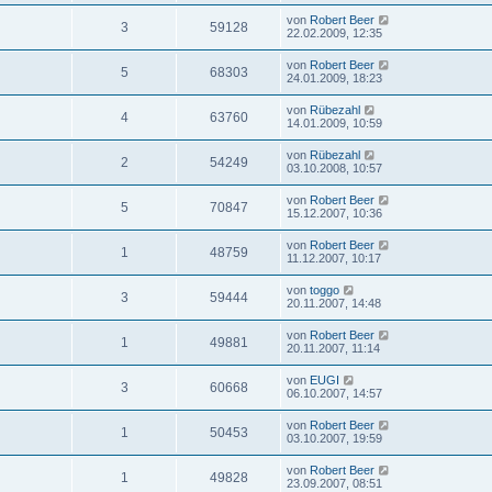
von
Robert Beer
3
59128
22.02.2009, 12:35
von
Robert Beer
5
68303
24.01.2009, 18:23
von
Rübezahl
4
63760
14.01.2009, 10:59
von
Rübezahl
2
54249
03.10.2008, 10:57
von
Robert Beer
5
70847
15.12.2007, 10:36
von
Robert Beer
1
48759
11.12.2007, 10:17
von
toggo
3
59444
20.11.2007, 14:48
von
Robert Beer
1
49881
20.11.2007, 11:14
von
EUGI
3
60668
06.10.2007, 14:57
von
Robert Beer
1
50453
03.10.2007, 19:59
von
Robert Beer
1
49828
23.09.2007, 08:51