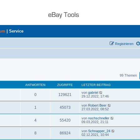
rum
|
Service
Registrieren
uche
99 Themen
ANTWORTEN
ZUGRIFFE
LETZTER BEITRAG
von
gabriel
0
129621
29.12.2022, 17:46
von
Robert Beer
1
45073
27.03.2022, 08:52
von
nochschneller
4
55420
09.03.2022, 21:11
von
Schnapper_24
8
86924
02.12.2021, 10:44