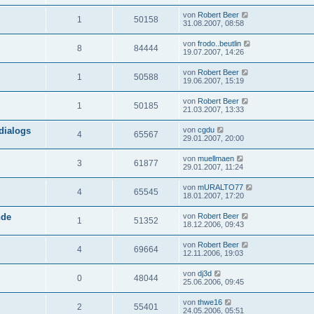
von
Robert Beer
1
50158
31.08.2007, 08:58
von
frodo..beutlin
8
84444
19.07.2007, 14:26
von
Robert Beer
1
50588
19.06.2007, 15:19
von
Robert Beer
1
50185
21.03.2007, 13:33
dialogs
von
cgdu
4
65567
29.01.2007, 20:00
von
muellmaen
3
61877
29.01.2007, 11:24
von
mURALTO77
4
65545
18.01.2007, 17:20
nde
von
Robert Beer
1
51352
18.12.2006, 09:43
von
Robert Beer
4
69664
12.11.2006, 19:03
von
dj3d
0
48044
25.06.2006, 09:45
von
thwe16
2
55401
24.05.2006, 05:51