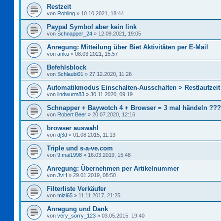
Restzeit
von
Rohling
»
10.10.2021, 18:44
Paypal Symbol aber kein link
von
Schnapper_24
»
12.09.2021, 19:05
Anregung: Mitteilung über Biet Aktivitäten per E-Mail
von
anku
»
08.03.2021, 15:57
Befehlsblock
von
Schlaubi01
»
27.12.2020, 11:26
Automatikmodus Einschalten-Ausschalten > Restlaufzeit
von
lindwurm83
»
30.11.2020, 09:19
Schnapper + Baywotch 4 + Browser = 3 mal händeln ???
von
Robert Beer
»
20.07.2020, 12:16
browser auswahl
von
dj3d
»
01.08.2015, 11:13
Triple und s-a-ve.com
von
9.mai1998
»
16.03.2019, 15:48
Anregung: Übernehmen per Artikelnummer
von
JvH
»
29.01.2019, 08:50
Filterliste Verkäufer
von
mizi65
»
11.11.2017, 21:25
Anregung und Dank
von
very_sorry_123
»
03.05.2015, 19:40