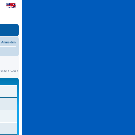
Anmelden
Seite
1
von
1