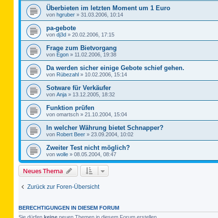
Überbieten im letzten Moment um 1 Euro
von
hgruber
»
31.03.2006, 10:14
pa-gebote
von
dj3d
»
20.02.2006, 17:15
Frage zum Bietvorgang
von
Egon
»
11.02.2006, 19:38
Da werden sicher einige Gebote schief gehen.
von
Rübezahl
»
10.02.2006, 15:14
Sotware für Verkäufer
von
Anja
»
13.12.2005, 18:32
Funktion prüfen
von
omartsch
»
21.10.2004, 15:04
In welcher Währung bietet Schnapper?
von
Robert Beer
»
23.09.2004, 10:02
Zweiter Test nicht möglich?
von
wolle
»
08.05.2004, 08:47
Neues Thema
Zurück zur Foren-Übersicht
BERECHTIGUNGEN IN DIESEM FORUM
Sie dürfen
keine
neuen Themen in diesem Forum erstellen.