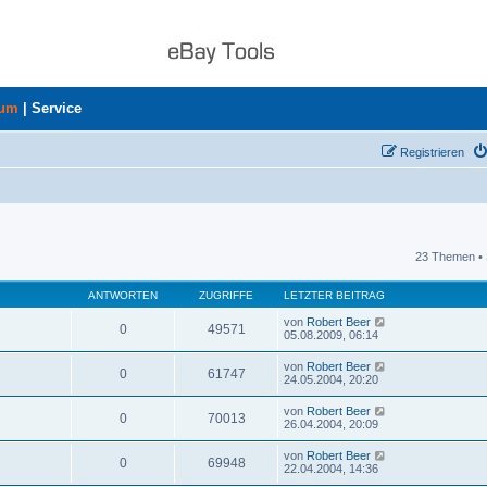
rum
|
Service
Registrieren
23 Themen • 
uche
ANTWORTEN
ZUGRIFFE
LETZTER BEITRAG
von
Robert Beer
0
49571
05.08.2009, 06:14
von
Robert Beer
0
61747
24.05.2004, 20:20
von
Robert Beer
0
70013
26.04.2004, 20:09
von
Robert Beer
0
69948
22.04.2004, 14:36