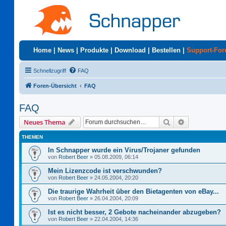
Home
|
News
|
Produkte
|
Download
|
Bestellen
|
Support-Fo
Schnellzugriff
FAQ
Foren-Übersicht
FAQ
FAQ
Suche
Erweiterte S
Neues Thema
THEMEN
In Schnapper wurde ein Virus/Trojaner gefunden
von
Robert Beer
»
05.08.2009, 06:14
Mein Lizenzcode ist verschwunden?
von
Robert Beer
»
24.05.2004, 20:20
Die traurige Wahrheit über den Bietagenten von eBay...
von
Robert Beer
»
26.04.2004, 20:09
Ist es nicht besser, 2 Gebote nacheinander abzugeben?
von
Robert Beer
»
22.04.2004, 14:36