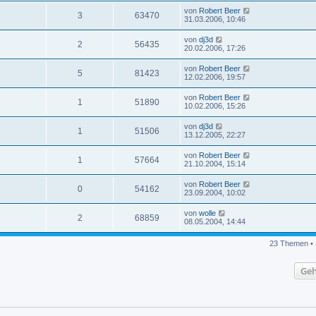
von
Robert Beer
3
63470
31.03.2006, 10:46
von
dj3d
2
56435
20.02.2006, 17:26
von
Robert Beer
5
81423
12.02.2006, 19:57
von
Robert Beer
1
51890
10.02.2006, 15:26
von
dj3d
1
51506
13.12.2005, 22:27
von
Robert Beer
1
57664
21.10.2004, 15:14
von
Robert Beer
0
54162
23.09.2004, 10:02
von
wolle
2
68859
08.05.2004, 14:44
23 Themen • 
Geh