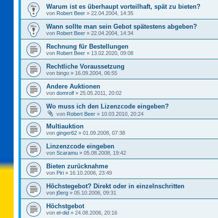
Warum ist es überhaupt vorteilhaft, spät zu bieten?
von
Robert Beer
»
22.04.2004, 14:35
Wann sollte man sein Gebot spätestens abgeben?
von
Robert Beer
»
22.04.2004, 14:34
Rechnung für Bestellungen
von
Robert Beer
»
13.02.2020, 09:08
Rechtliche Voraussetzung
von
bingo
»
16.09.2004, 06:55
Andere Auktionen
von
domrolf
»
25.05.2011, 20:02
Wo muss ich den Lizenzcode eingeben?
von
Robert Beer
»
10.03.2010, 20:24
Multiauktion
von
ginger62
»
01.09.2008, 07:38
Linzenzcode eingeben
von
Scaramu
»
05.08.2008, 19:42
Bieten zurücknahme
von
Piri
»
16.10.2006, 23:49
Höchstegebot? Direkt oder in einzelnschritten
von
j0erg
»
05.10.2006, 09:31
Höchstgebot
von
el-did
»
24.08.2006, 20:16