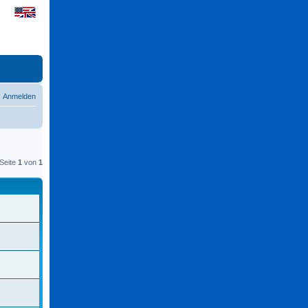
Anmelden
Seite
1
von
1