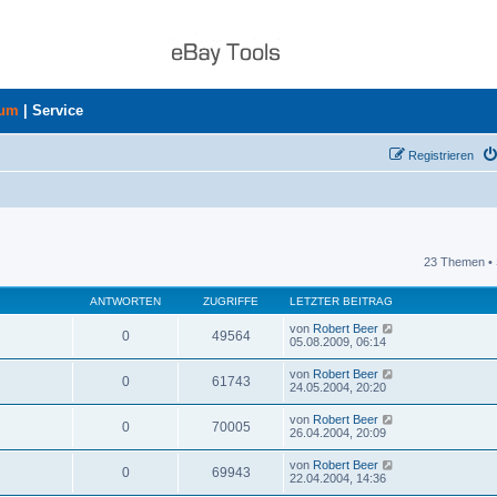
rum
|
Service
Registrieren
23 Themen • 
uche
ANTWORTEN
ZUGRIFFE
LETZTER BEITRAG
von
Robert Beer
0
49564
05.08.2009, 06:14
von
Robert Beer
0
61743
24.05.2004, 20:20
von
Robert Beer
0
70005
26.04.2004, 20:09
von
Robert Beer
0
69943
22.04.2004, 14:36