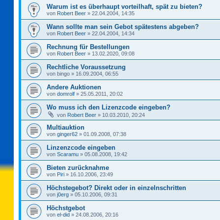
Warum ist es überhaupt vorteilhaft, spät zu bieten?
von
Robert Beer
»
22.04.2004, 14:35
Wann sollte man sein Gebot spätestens abgeben?
von
Robert Beer
»
22.04.2004, 14:34
Rechnung für Bestellungen
von
Robert Beer
»
13.02.2020, 09:08
Rechtliche Voraussetzung
von
bingo
»
16.09.2004, 06:55
Andere Auktionen
von
domrolf
»
25.05.2011, 20:02
Wo muss ich den Lizenzcode eingeben?
von
Robert Beer
»
10.03.2010, 20:24
Multiauktion
von
ginger62
»
01.09.2008, 07:38
Linzenzcode eingeben
von
Scaramu
»
05.08.2008, 19:42
Bieten zurücknahme
von
Piri
»
16.10.2006, 23:49
Höchstegebot? Direkt oder in einzelnschritten
von
j0erg
»
05.10.2006, 09:31
Höchstgebot
von
el-did
»
24.08.2006, 20:16