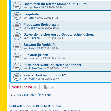
Überbieten im letzten Moment um 1 Euro
von
hgruber
»
31.03.2006, 10:14
pa-gebote
von
dj3d
»
20.02.2006, 17:15
Frage zum Bietvorgang
von
Egon
»
11.02.2006, 19:38
Da werden sicher einige Gebote schief gehen.
von
Rübezahl
»
10.02.2006, 15:14
Sotware für Verkäufer
von
Anja
»
13.12.2005, 18:32
Funktion prüfen
von
omartsch
»
21.10.2004, 15:04
In welcher Währung bietet Schnapper?
von
Robert Beer
»
23.09.2004, 10:02
Zweiter Test nicht möglich?
von
wolle
»
08.05.2004, 08:47
Neues Thema
Zurück zur Foren-Übersicht
BERECHTIGUNGEN IN DIESEM FORUM
Sie dürfen
keine
neuen Themen in diesem Forum erstellen.