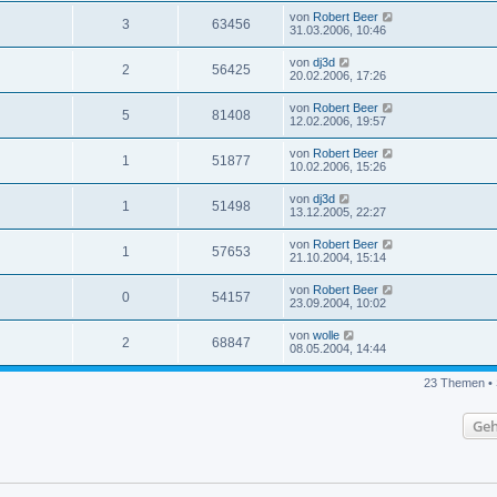
von
Robert Beer
3
63456
31.03.2006, 10:46
von
dj3d
2
56425
20.02.2006, 17:26
von
Robert Beer
5
81408
12.02.2006, 19:57
von
Robert Beer
1
51877
10.02.2006, 15:26
von
dj3d
1
51498
13.12.2005, 22:27
von
Robert Beer
1
57653
21.10.2004, 15:14
von
Robert Beer
0
54157
23.09.2004, 10:02
von
wolle
2
68847
08.05.2004, 14:44
23 Themen • 
Geh