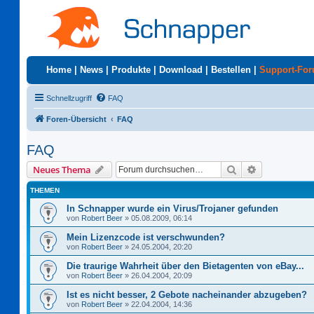
Home
|
News
|
Produkte
|
Download
|
Bestellen
|
Support-Fo
Schnellzugriff
FAQ
Foren-Übersicht
FAQ
FAQ
Suche
Erweiterte S
Neues Thema
THEMEN
In Schnapper wurde ein Virus/Trojaner gefunden
von
Robert Beer
»
05.08.2009, 06:14
Mein Lizenzcode ist verschwunden?
von
Robert Beer
»
24.05.2004, 20:20
Die traurige Wahrheit über den Bietagenten von eBay...
von
Robert Beer
»
26.04.2004, 20:09
Ist es nicht besser, 2 Gebote nacheinander abzugeben?
von
Robert Beer
»
22.04.2004, 14:36