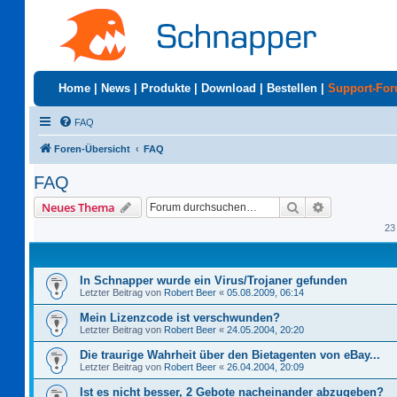
Home
|
News
|
Produkte
|
Download
|
Bestellen
|
Support-Fo
FAQ
Foren-Übersicht
FAQ
FAQ
Suche
Erweiterte S
Neues Thema
23
In Schnapper wurde ein Virus/Trojaner gefunden
Letzter Beitrag von
Robert Beer
«
05.08.2009, 06:14
Mein Lizenzcode ist verschwunden?
Letzter Beitrag von
Robert Beer
«
24.05.2004, 20:20
Die traurige Wahrheit über den Bietagenten von eBay...
Letzter Beitrag von
Robert Beer
«
26.04.2004, 20:09
Ist es nicht besser, 2 Gebote nacheinander abzugeben?