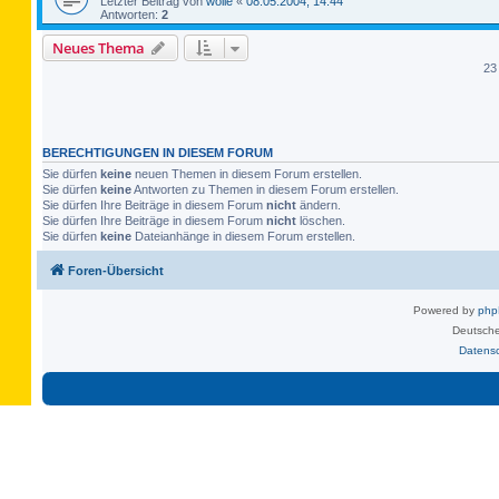
Letzter Beitrag von
wolle
«
08.05.2004, 14:44
Antworten:
2
Neues Thema
23
BERECHTIGUNGEN IN DIESEM FORUM
Sie dürfen
keine
neuen Themen in diesem Forum erstellen.
Sie dürfen
keine
Antworten zu Themen in diesem Forum erstellen.
Sie dürfen Ihre Beiträge in diesem Forum
nicht
ändern.
Sie dürfen Ihre Beiträge in diesem Forum
nicht
löschen.
Sie dürfen
keine
Dateianhänge in diesem Forum erstellen.
Foren-Übersicht
Powered by
ph
Deutsche
Datens