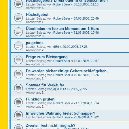
Höchstegebot? Direkt oder in einzelnschritten
Letzter Beitrag von
Robert Beer
«
05.10.2006, 11:16
Antworten:
3
Höchstgebot
Letzter Beitrag von
Robert Beer
«
24.08.2006, 20:49
Antworten:
1
Überbieten im letzten Moment um 1 Euro
Letzter Beitrag von
Robert Beer
«
31.03.2006, 10:46
Antworten:
3
pa-gebote
Letzter Beitrag von
dj3d
«
20.02.2006, 17:26
Antworten:
2
Frage zum Bietvorgang
Letzter Beitrag von
Robert Beer
«
12.02.2006, 19:57
Antworten:
5
Da werden sicher einige Gebote schief gehen.
Letzter Beitrag von
Robert Beer
«
10.02.2006, 15:26
Antworten:
1
Sotware für Verkäufer
Letzter Beitrag von
dj3d
«
13.12.2005, 22:27
Antworten:
1
Funktion prüfen
Letzter Beitrag von
Robert Beer
«
21.10.2004, 15:14
Antworten:
1
In welcher Währung bietet Schnapper?
Letzter Beitrag von
Robert Beer
«
23.09.2004, 10:02
Zweiter Test nicht möglich?