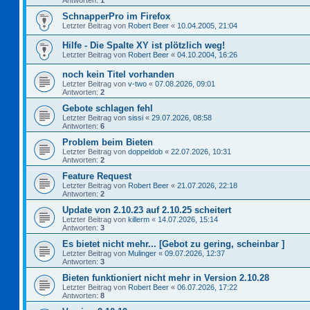
Antworten:
1
SchnapperPro im Firefox
Letzter Beitrag von
Robert Beer
«
10.04.2005, 21:04
Hilfe - Die Spalte XY ist plötzlich weg!
Letzter Beitrag von
Robert Beer
«
04.10.2004, 16:26
noch kein Titel vorhanden
Letzter Beitrag von
v-two
«
07.08.2026, 09:01
Antworten:
2
Gebote schlagen fehl
Letzter Beitrag von
sissi
«
29.07.2026, 08:58
Antworten:
6
Problem beim Bieten
Letzter Beitrag von
doppeldob
«
22.07.2026, 10:31
Antworten:
2
Feature Request
Letzter Beitrag von
Robert Beer
«
21.07.2026, 22:18
Antworten:
2
Update von 2.10.23 auf 2.10.25 scheitert
Letzter Beitrag von
killerm
«
14.07.2026, 15:14
Antworten:
3
Es bietet nicht mehr... [Gebot zu gering, scheinbar ]
Letzter Beitrag von
Mulinger
«
09.07.2026, 12:37
Antworten:
3
Bieten funktioniert nicht mehr in Version 2.10.28
Letzter Beitrag von
Robert Beer
«
06.07.2026, 17:22
Antworten:
8