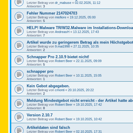
Letzter Beitrag von
dr_mabuse
«
02.02.2026, 11:12
Antworten:
3
Fehler Nummer 2147024703
Letzter Beitrag von
miofiore
«
19.12.2025, 05:00
Antworten:
5
HELP! Malware TR/W32.Malware im Installations-Downloa
Letzter Beitrag von
AndreasH
«
13.12.2025, 17:43
Antworten:
7
Artikel wurde zu geringerem Betrag als mein Höchstgebot
Letzter Beitrag von
9.mai1998
«
27.11.2025, 10:35
Antworten:
2
Schnapper Pro 2.10.9 bietet nicht!
Letzter Beitrag von
Robert Beer
«
22.11.2025, 09:09
Antworten:
5
schnapper pro
Letzter Beitrag von
Robert Beer
«
10.11.2025, 15:05
Antworten:
1
Kein Gebot abgegeben.
Letzter Beitrag von
cmonti
«
20.10.2025, 20:22
Antworten:
2
Meldung Mindestgebot nicht erreicht - der Artikel hatte ab
Letzter Beitrag von
Robert Beer
«
19.10.2025, 17:42
Antworten:
8
Version 2.10.7
Letzter Beitrag von
Robert Beer
«
19.10.2025, 10:42
Artikeldaten sind falsch
Letzter Beitrag von
Robert Beer
«
02.10.2025, 17:31