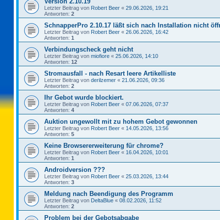
Version 2.10.19
Letzter Beitrag von
Robert Beer
«
29.06.2026, 19:21
Antworten:
2
SchnapperPro 2.10.17 läßt sich nach Installation nicht öf
Letzter Beitrag von
Robert Beer
«
26.06.2026, 16:42
Antworten:
1
Verbindungscheck geht nicht
Letzter Beitrag von
miofiore
«
25.06.2026, 14:10
Antworten:
12
Stromausfall - nach Resart leere Artikelliste
Letzter Beitrag von
derilzemer
«
21.06.2026, 09:36
Antworten:
2
Ihr Gebot wurde blockiert.
Letzter Beitrag von
Robert Beer
«
07.06.2026, 07:37
Antworten:
4
Auktion ungewollt mit zu hohem Gebot gewonnen
Letzter Beitrag von
Robert Beer
«
14.05.2026, 13:56
Antworten:
5
Keine Browsererweiterung für chrome?
Letzter Beitrag von
Robert Beer
«
16.04.2026, 10:01
Antworten:
1
Androidversion ???
Letzter Beitrag von
Robert Beer
«
25.03.2026, 13:44
Antworten:
3
Meldung nach Beendigung des Programm
Letzter Beitrag von
DeltaBlue
«
08.02.2026, 11:52
Antworten:
2
Problem bei der Gebotsabgabe