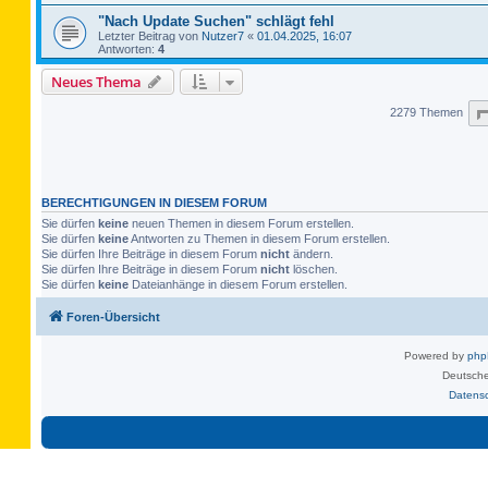
"Nach Update Suchen" schlägt fehl
Letzter Beitrag von
Nutzer7
«
01.04.2025, 16:07
Antworten:
4
Neues Thema
2279 Themen
BERECHTIGUNGEN IN DIESEM FORUM
Sie dürfen
keine
neuen Themen in diesem Forum erstellen.
Sie dürfen
keine
Antworten zu Themen in diesem Forum erstellen.
Sie dürfen Ihre Beiträge in diesem Forum
nicht
ändern.
Sie dürfen Ihre Beiträge in diesem Forum
nicht
löschen.
Sie dürfen
keine
Dateianhänge in diesem Forum erstellen.
Foren-Übersicht
Powered by
ph
Deutsche
Datens