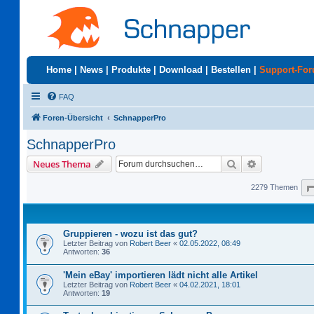
Home
|
News
|
Produkte
|
Download
|
Bestellen
|
Support-Fo
FAQ
Foren-Übersicht
SchnapperPro
SchnapperPro
Suche
Erweiterte S
Neues Thema
2279 Themen
Gruppieren - wozu ist das gut?
Letzter Beitrag von
Robert Beer
«
02.05.2022, 08:49
Antworten:
36
'Mein eBay' importieren lädt nicht alle Artikel
Letzter Beitrag von
Robert Beer
«
04.02.2021, 18:01
Antworten:
19