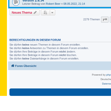
Version 2.6.54
Letzter Beitrag von
Robert Beer
«
08.05.2022, 21:14
Neues Thema
Se
2279 Themen
BERECHTIGUNGEN IN DIESEM FORUM
Sie dürfen
keine
neuen Themen in diesem Forum erstellen.
Sie dürfen
keine
Antworten zu Themen in diesem Forum erstellen.
Sie dürfen Ihre Beiträge in diesem Forum
nicht
ändern.
Sie dürfen Ihre Beiträge in diesem Forum
nicht
löschen.
Sie dürfen
keine
Dateianhänge in diesem Forum erstellen.
Foren-Übersicht
Powered by
ph
Deutsche
Datens