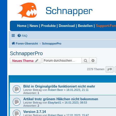
Home
|
News
|
Produkte
|
Download
|
Bestellen
|
Support-Fo
FAQ
Foren-Übersicht
SchnapperPro
SchnapperPro
Suche
Erweiterte S
Neues Thema
Se
2279 Themen
Bild in Originalgröße funktioniert nicht mehr
Letzter Beitrag von
Robert Beer
«
18.01.2023, 21:11
Antworten:
1
Artikel trotz grünem Häkchen nicht bekommen
Letzter Beitrag von
Ebayfan01
«
16.01.2023, 08:53
Antworten:
2
Version 2.7.14
Letzter Beitrag von
Robert Beer
«
12.01.2023, 15:47