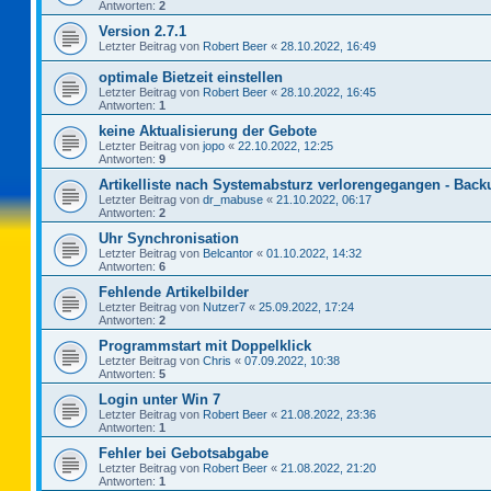
Antworten:
2
Version 2.7.1
Letzter Beitrag von
Robert Beer
«
28.10.2022, 16:49
optimale Bietzeit einstellen
Letzter Beitrag von
Robert Beer
«
28.10.2022, 16:45
Antworten:
1
keine Aktualisierung der Gebote
Letzter Beitrag von
jopo
«
22.10.2022, 12:25
Antworten:
9
Artikelliste nach Systemabsturz verlorengegangen - Back
Letzter Beitrag von
dr_mabuse
«
21.10.2022, 06:17
Antworten:
2
Uhr Synchronisation
Letzter Beitrag von
Belcantor
«
01.10.2022, 14:32
Antworten:
6
Fehlende Artikelbilder
Letzter Beitrag von
Nutzer7
«
25.09.2022, 17:24
Antworten:
2
Programmstart mit Doppelklick
Letzter Beitrag von
Chris
«
07.09.2022, 10:38
Antworten:
5
Login unter Win 7
Letzter Beitrag von
Robert Beer
«
21.08.2022, 23:36
Antworten:
1
Fehler bei Gebotsabgabe
Letzter Beitrag von
Robert Beer
«
21.08.2022, 21:20
Antworten:
1