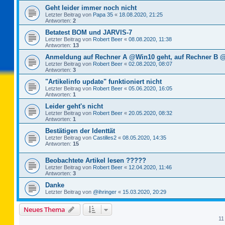
Geht leider immer noch nicht
Letzter Beitrag von
Papa 35
«
18.08.2020, 21:25
Antworten:
2
Betatest BOM und JARVIS-7
Letzter Beitrag von
Robert Beer
«
08.08.2020, 11:38
Antworten:
13
Anmeldung auf Rechner A @Win10 geht, auf Rechner B @
Letzter Beitrag von
Robert Beer
«
02.08.2020, 08:07
Antworten:
3
"Artikelinfo update" funktioniert nicht
Letzter Beitrag von
Robert Beer
«
05.06.2020, 16:05
Antworten:
1
Leider geht's nicht
Letzter Beitrag von
Robert Beer
«
20.05.2020, 08:32
Antworten:
1
Bestätigen der Identtät
Letzter Beitrag von
Castilles2
«
08.05.2020, 14:35
Antworten:
15
Beobachtete Artikel lesen ?????
Letzter Beitrag von
Robert Beer
«
12.04.2020, 11:46
Antworten:
3
Danke
Letzter Beitrag von
@ihringer
«
15.03.2020, 20:29
Neues Thema
11