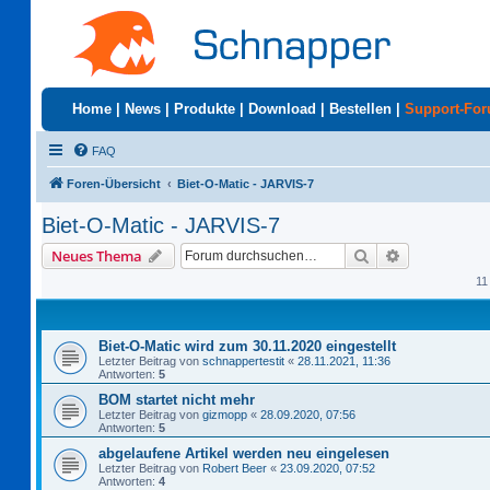
Home
|
News
|
Produkte
|
Download
|
Bestellen
|
Support-Fo
FAQ
Foren-Übersicht
Biet-O-Matic - JARVIS-7
Biet-O-Matic - JARVIS-7
Suche
Erweiterte S
Neues Thema
11
Biet-O-Matic wird zum 30.11.2020 eingestellt
Letzter Beitrag von
schnappertestit
«
28.11.2021, 11:36
Antworten:
5
BOM startet nicht mehr
Letzter Beitrag von
gizmopp
«
28.09.2020, 07:56
Antworten:
5
abgelaufene Artikel werden neu eingelesen
Letzter Beitrag von
Robert Beer
«
23.09.2020, 07:52
Antworten:
4