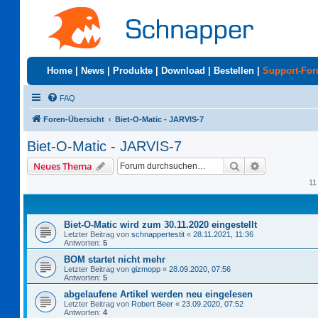
Home
|
News
|
Produkte
|
Download
|
Bestellen
|
Support-Fo
FAQ
Foren-Übersicht
Biet-O-Matic - JARVIS-7
Biet-O-Matic - JARVIS-7
Suche
Erweiterte S
Neues Thema
11
Biet-O-Matic wird zum 30.11.2020 eingestellt
Letzter Beitrag von
schnappertestit
«
28.11.2021, 11:36
Antworten:
5
BOM startet nicht mehr
Letzter Beitrag von
gizmopp
«
28.09.2020, 07:56
Antworten:
5
abgelaufene Artikel werden neu eingelesen
Letzter Beitrag von
Robert Beer
«
23.09.2020, 07:52
Antworten:
4