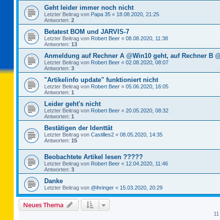
Geht leider immer noch nicht
Letzter Beitrag von
Papa 35
«
18.08.2020, 21:25
Antworten:
2
Betatest BOM und JARVIS-7
Letzter Beitrag von
Robert Beer
«
08.08.2020, 11:38
Antworten:
13
Anmeldung auf Rechner A @Win10 geht, auf Rechner B @
Letzter Beitrag von
Robert Beer
«
02.08.2020, 08:07
Antworten:
3
"Artikelinfo update" funktioniert nicht
Letzter Beitrag von
Robert Beer
«
05.06.2020, 16:05
Antworten:
1
Leider geht's nicht
Letzter Beitrag von
Robert Beer
«
20.05.2020, 08:32
Antworten:
1
Bestätigen der Identtät
Letzter Beitrag von
Castilles2
«
08.05.2020, 14:35
Antworten:
15
Beobachtete Artikel lesen ?????
Letzter Beitrag von
Robert Beer
«
12.04.2020, 11:46
Antworten:
3
Danke
Letzter Beitrag von
@ihringer
«
15.03.2020, 20:29
Neues Thema
11