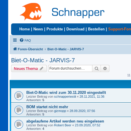
Home
|
News
|
Produkte
|
Download
|
Bestellen
|
Support-Fo
FAQ
Foren-Übersicht
Biet-O-Matic - JARVIS-7
Biet-O-Matic - JARVIS-7
Suche
Erweiterte S
Neues Thema
11
Biet-O-Matic wird zum 30.11.2020 eingestellt
Letzter Beitrag von
schnappertestit
«
28.11.2021, 11:36
Antworten:
5
BOM startet nicht mehr
Letzter Beitrag von
gizmopp
«
28.09.2020, 07:56
Antworten:
5
abgelaufene Artikel werden neu eingelesen
Letzter Beitrag von
Robert Beer
«
23.09.2020, 07:52
Antworten:
4