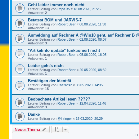
Geht leider immer noch nicht
Letzter Beitrag von
Papa 35
«
18.08.2020, 21:25
Antworten:
2
Betatest BOM und JARVIS-7
Letzter Beitrag von
Robert Beer
«
08.08.2020, 11:38
Antworten:
13
Anmeldung auf Rechner A @Win10 geht, auf Rechner B @
Letzter Beitrag von
Robert Beer
«
02.08.2020, 08:07
Antworten:
3
"Artikelinfo update" funktioniert nicht
Letzter Beitrag von
Robert Beer
«
05.06.2020, 16:05
Antworten:
1
Leider geht's nicht
Letzter Beitrag von
Robert Beer
«
20.05.2020, 08:32
Antworten:
1
Bestätigen der Identtät
Letzter Beitrag von
Castilles2
«
08.05.2020, 14:35
Antworten:
15
Beobachtete Artikel lesen ?????
Letzter Beitrag von
Robert Beer
«
12.04.2020, 11:46
Antworten:
3
Danke
Letzter Beitrag von
@ihringer
«
15.03.2020, 20:29
Neues Thema
11