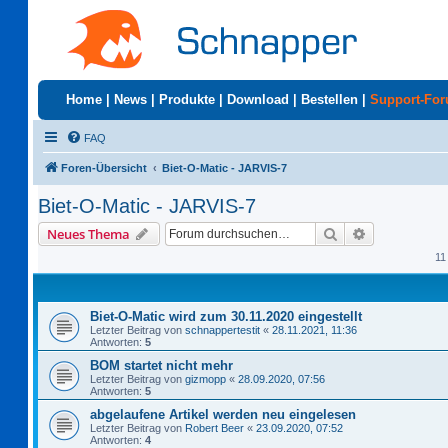
Home
|
News
|
Produkte
|
Download
|
Bestellen
|
Support-Fo
FAQ
Foren-Übersicht
Biet-O-Matic - JARVIS-7
Biet-O-Matic - JARVIS-7
Suche
Erweiterte S
Neues Thema
11
Biet-O-Matic wird zum 30.11.2020 eingestellt
Letzter Beitrag von
schnappertestit
«
28.11.2021, 11:36
Antworten:
5
BOM startet nicht mehr
Letzter Beitrag von
gizmopp
«
28.09.2020, 07:56
Antworten:
5
abgelaufene Artikel werden neu eingelesen
Letzter Beitrag von
Robert Beer
«
23.09.2020, 07:52
Antworten:
4