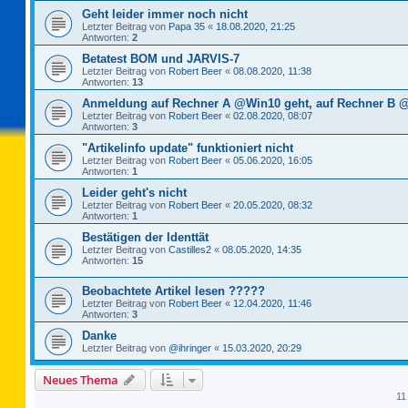
Geht leider immer noch nicht
Letzter Beitrag von
Papa 35
«
18.08.2020, 21:25
Antworten:
2
Betatest BOM und JARVIS-7
Letzter Beitrag von
Robert Beer
«
08.08.2020, 11:38
Antworten:
13
Anmeldung auf Rechner A @Win10 geht, auf Rechner B @
Letzter Beitrag von
Robert Beer
«
02.08.2020, 08:07
Antworten:
3
"Artikelinfo update" funktioniert nicht
Letzter Beitrag von
Robert Beer
«
05.06.2020, 16:05
Antworten:
1
Leider geht's nicht
Letzter Beitrag von
Robert Beer
«
20.05.2020, 08:32
Antworten:
1
Bestätigen der Identtät
Letzter Beitrag von
Castilles2
«
08.05.2020, 14:35
Antworten:
15
Beobachtete Artikel lesen ?????
Letzter Beitrag von
Robert Beer
«
12.04.2020, 11:46
Antworten:
3
Danke
Letzter Beitrag von
@ihringer
«
15.03.2020, 20:29
Neues Thema
11