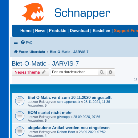
Home
|
News
|
Produkte
|
Download
|
Bestellen
|
Support-Fo
FAQ
Foren-Übersicht
Biet-O-Matic - JARVIS-7
Biet-O-Matic - JARVIS-7
Suche
Erweiterte S
Neues Thema
11
Biet-O-Matic wird zum 30.11.2020 eingestellt
Letzter Beitrag von
schnappertestit
«
28.11.2021, 11:36
Antworten:
5
BOM startet nicht mehr
Letzter Beitrag von
gizmopp
«
28.09.2020, 07:56
Antworten:
5
abgelaufene Artikel werden neu eingelesen
Letzter Beitrag von
Robert Beer
«
23.09.2020, 07:52
Antworten:
4