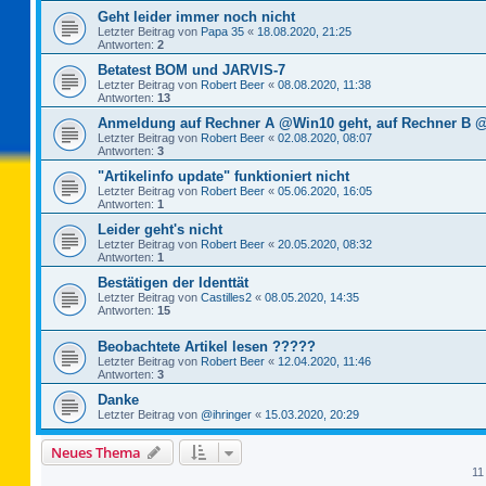
Geht leider immer noch nicht
Letzter Beitrag von
Papa 35
«
18.08.2020, 21:25
Antworten:
2
Betatest BOM und JARVIS-7
Letzter Beitrag von
Robert Beer
«
08.08.2020, 11:38
Antworten:
13
Anmeldung auf Rechner A @Win10 geht, auf Rechner B @
Letzter Beitrag von
Robert Beer
«
02.08.2020, 08:07
Antworten:
3
"Artikelinfo update" funktioniert nicht
Letzter Beitrag von
Robert Beer
«
05.06.2020, 16:05
Antworten:
1
Leider geht's nicht
Letzter Beitrag von
Robert Beer
«
20.05.2020, 08:32
Antworten:
1
Bestätigen der Identtät
Letzter Beitrag von
Castilles2
«
08.05.2020, 14:35
Antworten:
15
Beobachtete Artikel lesen ?????
Letzter Beitrag von
Robert Beer
«
12.04.2020, 11:46
Antworten:
3
Danke
Letzter Beitrag von
@ihringer
«
15.03.2020, 20:29
Neues Thema
11