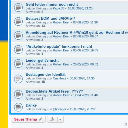
Geht leider immer noch nicht
Letzter Beitrag von
Papa 35
«
18.08.2020, 21:25
Antworten:
2
Betatest BOM und JARVIS-7
Letzter Beitrag von
Robert Beer
«
08.08.2020, 11:38
Antworten:
13
Anmeldung auf Rechner A @Win10 geht, auf Rechner B @
Letzter Beitrag von
Robert Beer
«
02.08.2020, 08:07
Antworten:
3
"Artikelinfo update" funktioniert nicht
Letzter Beitrag von
Robert Beer
«
05.06.2020, 16:05
Antworten:
1
Leider geht's nicht
Letzter Beitrag von
Robert Beer
«
20.05.2020, 08:32
Antworten:
1
Bestätigen der Identtät
Letzter Beitrag von
Castilles2
«
08.05.2020, 14:35
Antworten:
15
Beobachtete Artikel lesen ?????
Letzter Beitrag von
Robert Beer
«
12.04.2020, 11:46
Antworten:
3
Danke
Letzter Beitrag von
@ihringer
«
15.03.2020, 20:29
Neues Thema
11