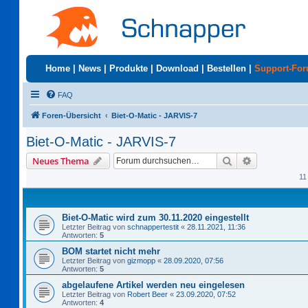
Home
|
News
|
Produkte
|
Download
|
Bestellen
|
Support-Fo
FAQ
Foren-Übersicht
Biet-O-Matic - JARVIS-7
Biet-O-Matic - JARVIS-7
Suche
Erweiterte S
Neues Thema
11
Biet-O-Matic wird zum 30.11.2020 eingestellt
Letzter Beitrag von
schnappertestit
«
28.11.2021, 11:36
Antworten:
5
BOM startet nicht mehr
Letzter Beitrag von
gizmopp
«
28.09.2020, 07:56
Antworten:
5
abgelaufene Artikel werden neu eingelesen
Letzter Beitrag von
Robert Beer
«
23.09.2020, 07:52
Antworten:
4