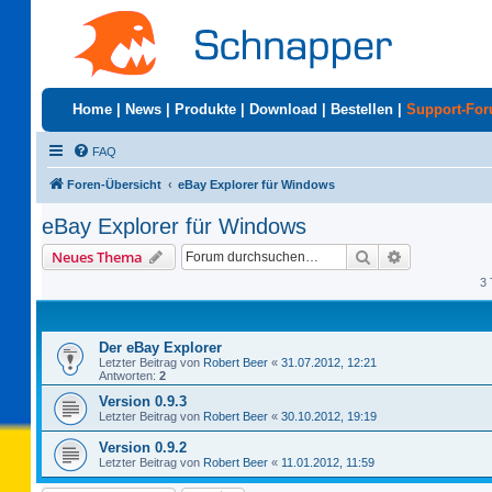
Home
|
News
|
Produkte
|
Download
|
Bestellen
|
Support-Fo
FAQ
Foren-Übersicht
eBay Explorer für Windows
eBay Explorer für Windows
Suche
Erweiterte S
Neues Thema
3 
Der eBay Explorer
Letzter Beitrag von
Robert Beer
«
31.07.2012, 12:21
Antworten:
2
Version 0.9.3
Letzter Beitrag von
Robert Beer
«
30.10.2012, 19:19
Version 0.9.2
Letzter Beitrag von
Robert Beer
«
11.01.2012, 11:59