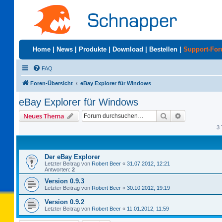
Home
|
News
|
Produkte
|
Download
|
Bestellen
|
Support-Fo
FAQ
Foren-Übersicht
eBay Explorer für Windows
eBay Explorer für Windows
Suche
Erweiterte S
Neues Thema
3 
Der eBay Explorer
Letzter Beitrag von
Robert Beer
«
31.07.2012, 12:21
Antworten:
2
Version 0.9.3
Letzter Beitrag von
Robert Beer
«
30.10.2012, 19:19
Version 0.9.2
Letzter Beitrag von
Robert Beer
«
11.01.2012, 11:59