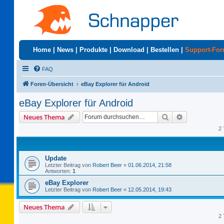
Home
|
News
|
Produkte
|
Download
|
Bestellen
|
Support-Fo
FAQ
Foren-Übersicht
eBay Explorer für Android
eBay Explorer für Android
Suche
Erweiterte S
Neues Thema
2 
Update
Letzter Beitrag von
Robert Beer
«
01.06.2014, 21:58
Antworten:
1
eBay Explorer
Letzter Beitrag von
Robert Beer
«
12.05.2014, 19:43
Neues Thema
2 