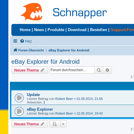
Home
|
News
|
Produkte
|
Download
|
Bestellen
|
Support-Fo
FAQ
Foren-Übersicht
eBay Explorer für Android
eBay Explorer für Android
Suche
Erweiterte S
Neues Thema
2 
Update
Letzter Beitrag von
Robert Beer
«
01.06.2014, 21:58
Antworten:
1
eBay Explorer
Letzter Beitrag von
Robert Beer
«
12.05.2014, 19:43
Neues Thema
2 