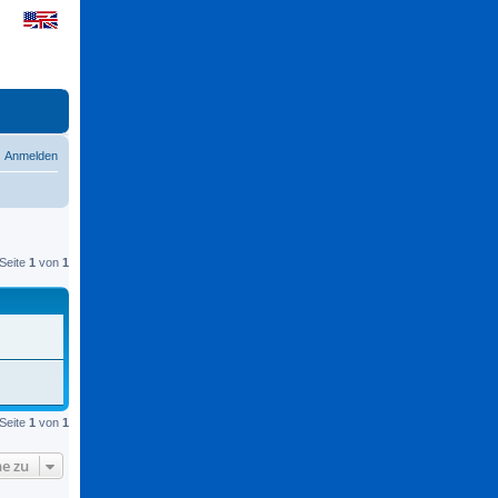
Anmelden
Seite
1
von
1
Seite
1
von
1
e zu