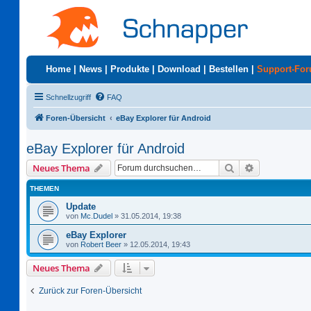
Home
|
News
|
Produkte
|
Download
|
Bestellen
|
Support-Fo
Schnellzugriff
FAQ
Foren-Übersicht
eBay Explorer für Android
eBay Explorer für Android
Suche
Erweiterte S
Neues Thema
THEMEN
Update
von
Mc.Dudel
»
31.05.2014, 19:38
eBay Explorer
von
Robert Beer
»
12.05.2014, 19:43
Neues Thema
Zurück zur Foren-Übersicht