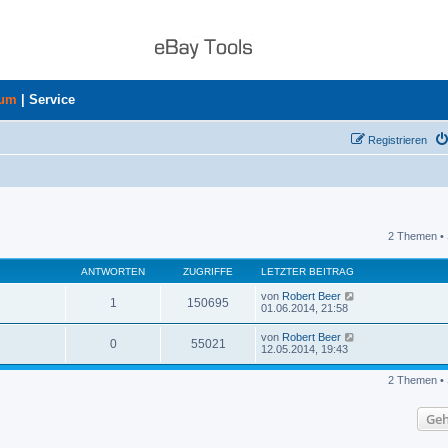
rum
|
Service
Registrieren
2 Themen • 
uche
ANTWORTEN
ZUGRIFFE
LETZTER BEITRAG
von
Robert Beer
1
150695
01.06.2014, 21:58
von
Robert Beer
0
55021
12.05.2014, 19:43
2 Themen • 
Geh