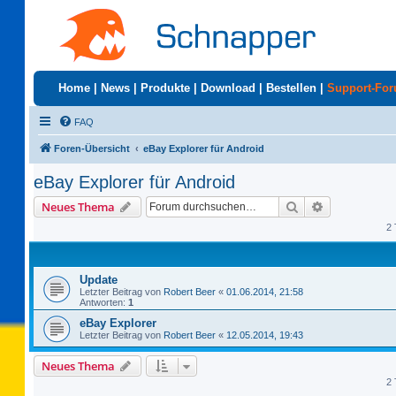
Home
|
News
|
Produkte
|
Download
|
Bestellen
|
Support-Fo
FAQ
Foren-Übersicht
eBay Explorer für Android
eBay Explorer für Android
Suche
Erweiterte S
Neues Thema
2 
Update
Letzter Beitrag von
Robert Beer
«
01.06.2014, 21:58
Antworten:
1
eBay Explorer
Letzter Beitrag von
Robert Beer
«
12.05.2014, 19:43
Neues Thema
2 