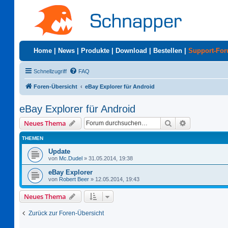
Home
|
News
|
Produkte
|
Download
|
Bestellen
|
Support-Fo
Schnellzugriff
FAQ
Foren-Übersicht
eBay Explorer für Android
eBay Explorer für Android
Suche
Erweiterte S
Neues Thema
THEMEN
Update
von
Mc.Dudel
»
31.05.2014, 19:38
eBay Explorer
von
Robert Beer
»
12.05.2014, 19:43
Neues Thema
Zurück zur Foren-Übersicht