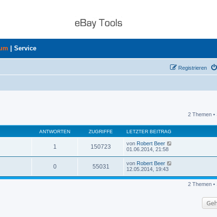
rum
|
Service
Registrieren
2 Themen • 
uche
ANTWORTEN
ZUGRIFFE
LETZTER BEITRAG
von
Robert Beer
1
150723
01.06.2014, 21:58
von
Robert Beer
0
55031
12.05.2014, 19:43
2 Themen • 
Geh