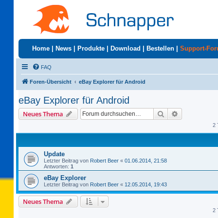
Home
|
News
|
Produkte
|
Download
|
Bestellen
|
Support-Fo
FAQ
Foren-Übersicht
eBay Explorer für Android
eBay Explorer für Android
Suche
Erweiterte S
Neues Thema
2 
Update
Letzter Beitrag von
Robert Beer
«
01.06.2014, 21:58
Antworten:
1
eBay Explorer
Letzter Beitrag von
Robert Beer
«
12.05.2014, 19:43
Neues Thema
2 